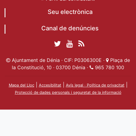
Seu electrònica
Canal de denúncies
Twitter Ajuntament
YouTube
RSS
Facebook Ajuntament
Ajuntament de
de Dénia
Actualitat
Ajuntament de Dénia · CIF: P0306300E ·
Plaça de
de Dénia
Ajuntament
Dénia
la Constitució, 10 · 03700 Dénia ·
965 780 100
de Dénia
|
|
|
Mapa del Lloc
Accesibilitat
Avís legal · Política de privacitat
Protecció de dades personals i seguretat de la informació