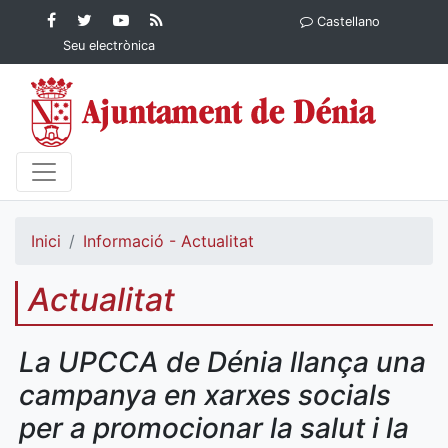
Contingut principal
Facebook
Twitter
YouTube
RSS
Castellano
Ajuntament de Dénia
Ajuntament de
Ajuntament
Actualitat
Seu electrònica
Dénia
de Dénia
Ajuntament
de Dénia">
Inici
Informació - Actualitat
Actualitat
La UPCCA de Dénia llança una
campanya en xarxes socials
per a promocionar la salut i la