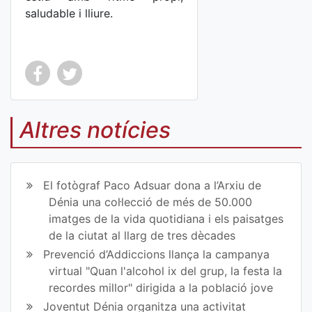
saludable i lliure.
Co
Co
mp
mp
Altres notícies
art
art
ir
ir
El fotògraf Paco Adsuar dona a l’Arxiu de
en
en
Dénia una col·lecció de més de 50.000
imatges de la vida quotidiana i els paisatges
Fa
Tw
de la ciutat al llarg de tres dècades
ce
itt
Prevenció d’Addiccions llança la campanya
virtual "Quan l'alcohol ix del grup, la festa la
bo
er
recordes millor" dirigida a la població jove
ok
Joventut Dénia organitza una activitat