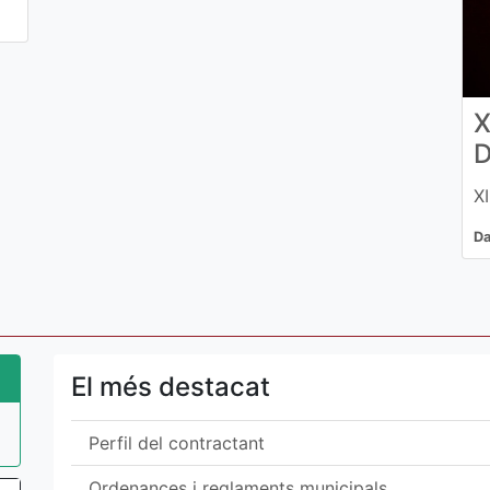
X
D
X
Da
El més destacat
Perfil del contractant
Ordenances i reglaments municipals