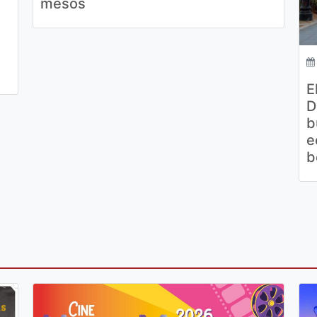
mesos
E
D
b
e
b