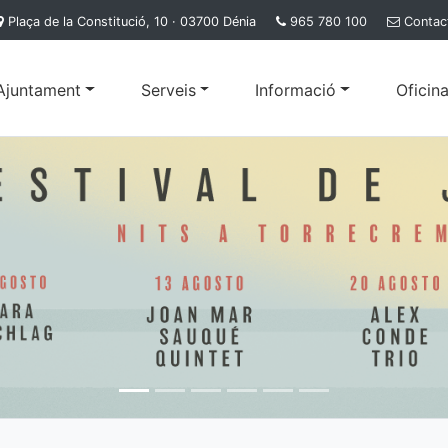
Plaça de la Constitució, 10 · 03700 Dénia
965 780 100
Contac
'Ajuntament
Serveis
Informació
Oficina