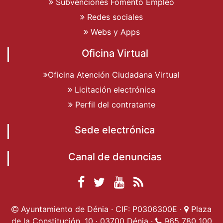
Subvenciones Fomento Empleo
Redes sociales
Webs y Apps
Oficina Virtual
Oficina Atención Ciudadana Virtual
Licitación electrónica
Perfil del contratante
Sede electrónica
Canal de denuncias
Facebook
Twitter
YouTube
RSS
Ayuntamiento de
Ayuntamiento de
Ayuntamiento
Actualidad
Ayuntamiento de Dénia · CIF: P0306300E ·
Plaza
Dénia
Ayuntamient
Dénia
de Dénia
de la Constitución, 10 · 03700 Dénia ·
965 780 100