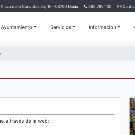
Plaza de la Constitución, 10 · 03700 Dénia
965 780 100
Conta
l Ayuntamiento
Servicios
Información
a
no a través de la web: