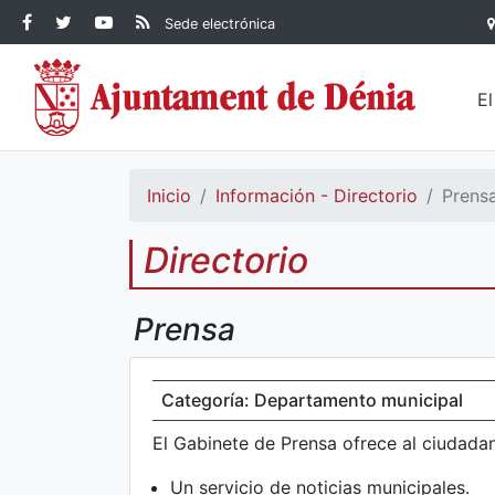
Contenido principal
Facebook Ayuntamiento de
Ayuntamiento de Dénia
RSS Actualidad
YouTube
Sede electrónica
Ayuntamiento de
Dénia
Ayuntamiento de
Dénia
Dénia
E
Inicio
Información - Directorio
Prens
Directorio
Prensa
Categoría: Departamento municipal
El Gabinete de Prensa ofrece al ciudada
Un servicio de noticias municipales.