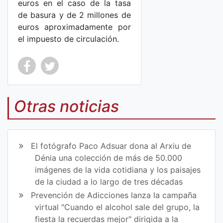
euros en el caso de la tasa
de basura y de 2 millones de
euros aproximadamente por
el impuesto de circulación.
Co
Co
mp
mp
Otras noticias
art
art
ir
ir
El fotógrafo Paco Adsuar dona al Arxiu de
en
en
Dénia una colección de más de 50.000
imágenes de la vida cotidiana y los paisajes
Fa
Tw
de la ciudad a lo largo de tres décadas
ce
itt
Prevención de Adicciones lanza la campaña
virtual "Cuando el alcohol sale del grupo, la
bo
er
fiesta la recuerdas mejor" dirigida a la