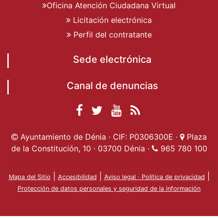
Oficina Atención Ciudadana Virtual
Licitación electrónica
Perfil del contratante
Sede electrónica
Canal de denuncias
Facebook
Twitter
YouTube
RSS
Ayuntamiento de
Ayuntamiento de
Ayuntamiento
Actualidad
Ayuntamiento de Dénia · CIF: P0306300E ·
Plaza
Dénia
Ayuntamient
Dénia
de Dénia
de la Constitución, 10 · 03700 Dénia ·
965 780 100
de Dénia
|
|
|
Mapa del Sitio
Accesibilidad
Aviso legal · Política de privacidad
Protección de datos personales y seguridad de la información