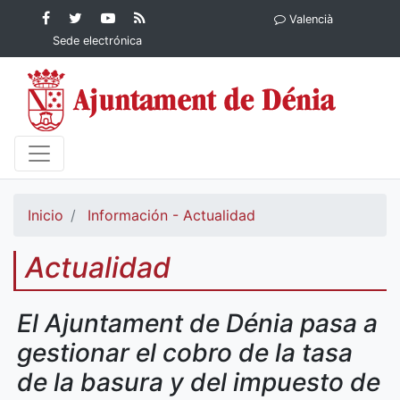
Contenido principal
Facebook
Ayuntamiento
YouTube
RSS
Valencià
Ayuntamiento de
de Dénia
Ayuntamiento
Actualidad
Sede electrónica
Dénia
de Dénia
Ayuntamiento
de Dénia
Inicio
Información - Actualidad
Actualidad
El Ajuntament de Dénia pasa a
gestionar el cobro de la tasa
de la basura y del impuesto de