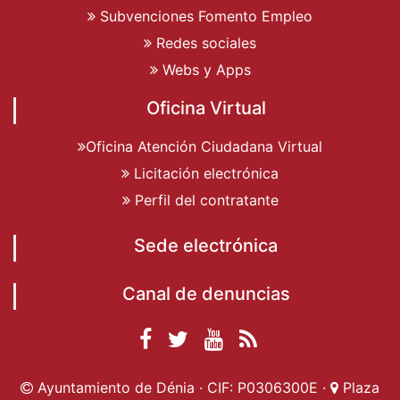
Subvenciones Fomento Empleo
Redes sociales
Webs y Apps
Oficina Virtual
Oficina Atención Ciudadana Virtual
Licitación electrónica
Perfil del contratante
Sede electrónica
Canal de denuncias
Facebook
Twitter
YouTube
RSS
Ayuntamiento de
Ayuntamiento de
Ayuntamiento
Actualidad
Ayuntamiento de Dénia · CIF: P0306300E ·
Plaza