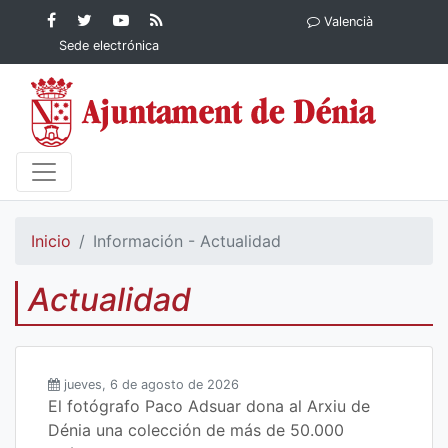
Contenido principal
Facebook
Ayuntamiento
YouTube
RSS
Valencià
Ayuntamiento de
de Dénia
Ayuntamiento
Actualidad
Sede electrónica
Dénia
de Dénia
Ayuntamiento
de Dénia
Inicio
Información - Actualidad
Actualidad
jueves, 6 de agosto de 2026
El fotógrafo Paco Adsuar dona al Arxiu de
Dénia una colección de más de 50.000