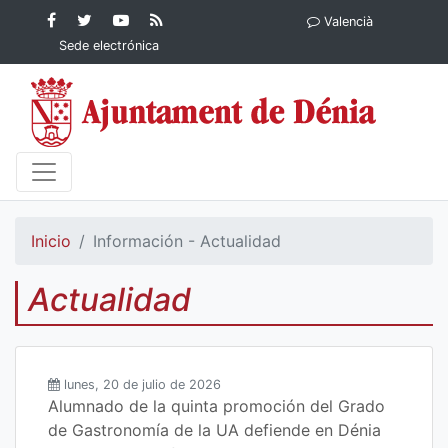
Contenido principal
Facebook
Ayuntamiento
YouTube
RSS
Valencià
Ayuntamiento de
de Dénia
Ayuntamiento
Actualidad
Sede electrónica
Dénia
de Dénia
Ayuntamiento
de Dénia
Inicio
Información - Actualidad
Actualidad
lunes, 20 de julio de 2026
Alumnado de la quinta promoción del Grado
de Gastronomía de la UA defiende en Dénia