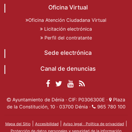
Oficina Virtual
Oficina Atención Ciudadana Virtual
Licitación electrónica
Perfil del contratante
Sede electrónica
Canal de denuncias
Facebook
Twitter
YouTube
RSS
Ayuntamiento de
Ayuntamiento de
Ayuntamiento
Actualidad
Ayuntamiento de Dénia · CIF: P0306300E ·
Plaza
Dénia
Ayuntamient
Dénia
de Dénia
de la Constitución, 10 · 03700 Dénia ·
965 780 100
de Dénia
|
|
|
Mapa del Sitio
Accesibilidad
Aviso legal · Política de privacidad
Protección de datos personales y seguridad de la información