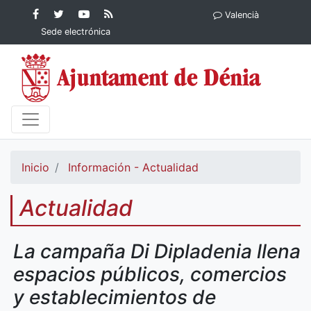
Contenido principal
Facebook
Ayuntamiento
YouTube
RSS
Valencià
Ayuntamiento de
de Dénia
Ayuntamiento
Actualidad
Sede electrónica
Dénia
de Dénia
Ayuntamiento
de Dénia
Inicio
Información - Actualidad
Actualidad
La campaña Di Dipladenia llena
espacios públicos, comercios
y establecimientos de