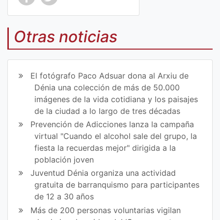
Co
Co
mp
mp
Otras noticias
art
art
ir
ir
El fotógrafo Paco Adsuar dona al Arxiu de
en
en
Dénia una colección de más de 50.000
imágenes de la vida cotidiana y los paisajes
Fa
Tw
de la ciudad a lo largo de tres décadas
ce
itt
Prevención de Adicciones lanza la campaña
virtual "Cuando el alcohol sale del grupo, la
bo
er
fiesta la recuerdas mejor" dirigida a la
ok
población joven
Juventud Dénia organiza una actividad
gratuita de barranquismo para participantes
de 12 a 30 años
Más de 200 personas voluntarias vigilan