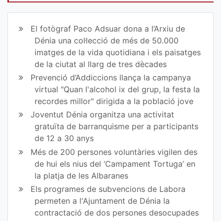
art
art
ir
ir
El fotògraf Paco Adsuar dona a l’Arxiu de
en
en
Dénia una col·lecció de més de 50.000
imatges de la vida quotidiana i els paisatges
Fa
Tw
de la ciutat al llarg de tres dècades
ce
itt
Prevenció d’Addiccions llança la campanya
virtual "Quan l'alcohol ix del grup, la festa la
bo
er
recordes millor" dirigida a la població jove
ok
Joventut Dénia organitza una activitat
gratuïta de barranquisme per a participants
de 12 a 30 anys
Més de 200 persones voluntàries vigilen des
de hui els nius del ‘Campament Tortuga’ en
la platja de les Albaranes
Els programes de subvencions de Labora
permeten a l'Ajuntament de Dénia la
contractació de dos persones desocupades