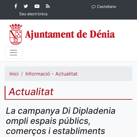
Contingut principal
Facebook
Twitter
YouTube
RSS
Castellano
Ajuntament de Dénia
Ajuntament de
Ajuntament
Actualitat
Seu electrònica
Dénia
de Dénia
Ajuntament
de Dénia">
Inici
Informació - Actualitat
Actualitat
La campanya Di Dipladenia
ompli espais públics,
comerços i establiments