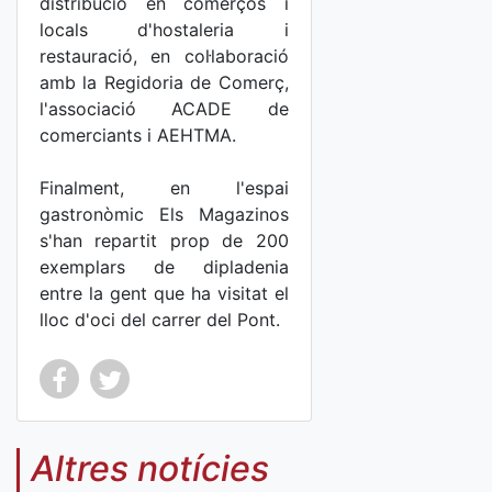
distribució en comerços i
locals d'hostaleria i
restauració, en col·laboració
amb la Regidoria de Comerç,
l'associació ACADE de
comerciants i AEHTMA.
Finalment, en l'espai
gastronòmic Els Magazinos
s'han repartit prop de 200
exemplars de dipladenia
entre la gent que ha visitat el
lloc d'oci del carrer del Pont.
Co
Co
mp
mp
Altres notícies