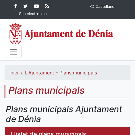
Contingut principal
Facebook
Twitter
YouTube
RSS
Castellano
Ajuntament de Dénia
Ajuntament de
Ajuntament
Actualitat
Seu electrònica
Dénia
de Dénia
Ajuntament
de Dénia">
Inici
L'Ajuntament - Plans municipals
Plans municipals
Plans municipals Ajuntament
de Dénia
Llistat de plans municipals