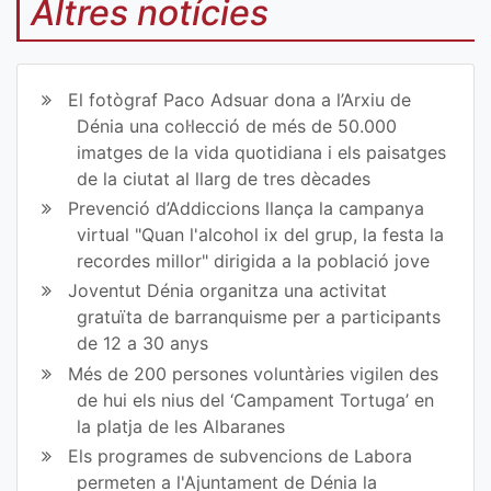
mp
mp
Altres notícies
art
art
ir
ir
El fotògraf Paco Adsuar dona a l’Arxiu de
en
en
Dénia una col·lecció de més de 50.000
imatges de la vida quotidiana i els paisatges
Fa
Tw
de la ciutat al llarg de tres dècades
ce
itt
Prevenció d’Addiccions llança la campanya
virtual "Quan l'alcohol ix del grup, la festa la
bo
er
recordes millor" dirigida a la població jove
ok
Joventut Dénia organitza una activitat
gratuïta de barranquisme per a participants
de 12 a 30 anys
Més de 200 persones voluntàries vigilen des
de hui els nius del ‘Campament Tortuga’ en
la platja de les Albaranes
Els programes de subvencions de Labora
permeten a l'Ajuntament de Dénia la