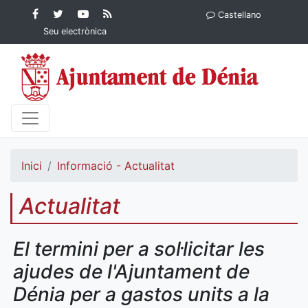
Contingut principal
Facebook
Twitter
YouTube
RSS
Castellano
Ajuntament de Dénia
Ajuntament de
Ajuntament
Actualitat
Seu electrònica
Dénia
de Dénia
Ajuntament
de Dénia">
Inici
Informació - Actualitat
Actualitat
El termini per a sol·licitar les
ajudes de l'Ajuntament de
Dénia per a gastos units a la