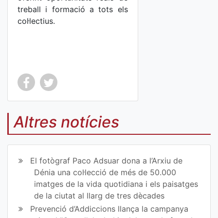
treball i formació a tots els
col·lectius.
Co
Co
mp
mp
Altres notícies
art
art
ir
ir
El fotògraf Paco Adsuar dona a l’Arxiu de
en
en
Dénia una col·lecció de més de 50.000
imatges de la vida quotidiana i els paisatges
Fa
Tw
de la ciutat al llarg de tres dècades
ce
itt
Prevenció d’Addiccions llança la campanya