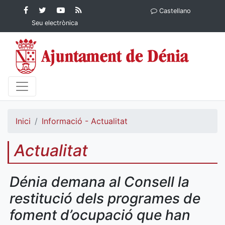
Contingut principal
Facebook
Twitter
YouTube
RSS
Castellano
Ajuntament de Dénia
Ajuntament de
Ajuntament
Actualitat
Seu electrònica
Dénia
de Dénia
Ajuntament
de Dénia">
Inici
Informació - Actualitat
Actualitat
Dénia demana al Consell la
restitució dels programes de
foment d’ocupació que han