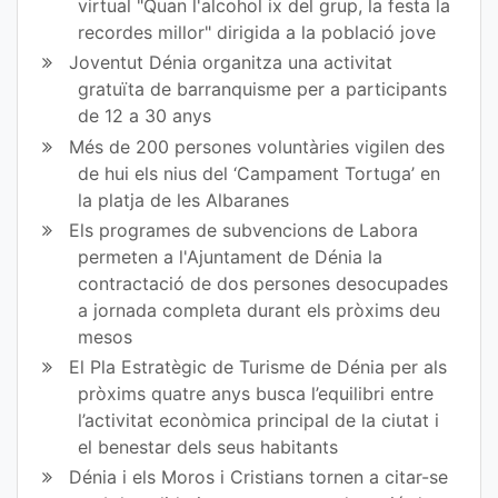
virtual "Quan l'alcohol ix del grup, la festa la
bo
er
recordes millor" dirigida a la població jove
ok
Joventut Dénia organitza una activitat
gratuïta de barranquisme per a participants
de 12 a 30 anys
Més de 200 persones voluntàries vigilen des
de hui els nius del ‘Campament Tortuga’ en
la platja de les Albaranes
Els programes de subvencions de Labora
permeten a l'Ajuntament de Dénia la
contractació de dos persones desocupades
a jornada completa durant els pròxims deu
mesos
El Pla Estratègic de Turisme de Dénia per als
pròxims quatre anys busca l’equilibri entre
l’activitat econòmica principal de la ciutat i
el benestar dels seus habitants
Dénia i els Moros i Cristians tornen a citar-se