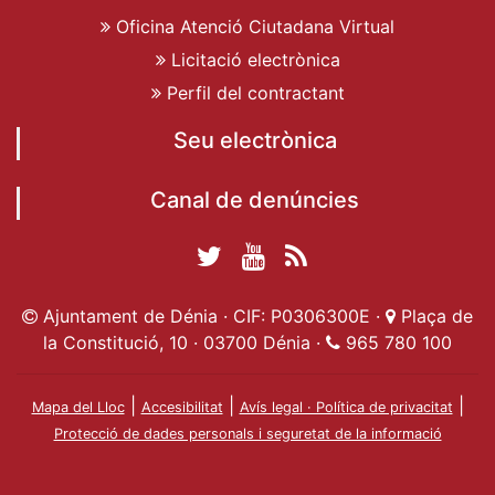
Oficina Atenció Ciutadana Virtual
Licitació electrònica
Perfil del contractant
Seu electrònica
Canal de denúncies
Twitter Ajuntament
YouTube
RSS
Facebook Ajuntament
Ajuntament de
de Dénia
Actualitat
Ajuntament de Dénia · CIF: P0306300E ·
Plaça de
de Dénia
Ajuntament
Dénia
la Constitució, 10 · 03700 Dénia ·
965 780 100
de Dénia
|
|
|
Mapa del Lloc
Accesibilitat
Avís legal · Política de privacitat
Protecció de dades personals i seguretat de la informació