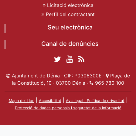
Licitació electrònica
Perfil del contractant
Seu electrònica
Canal de denúncies
Twitter Ajuntament
YouTube
RSS
Facebook Ajuntament
Ajuntament de
de Dénia
Actualitat
Ajuntament de Dénia · CIF: P0306300E ·
Plaça de
de Dénia
Ajuntament
Dénia
la Constitució, 10 · 03700 Dénia ·
965 780 100
de Dénia
|
|
|
Mapa del Lloc
Accesibilitat
Avís legal · Política de privacitat
Protecció de dades personals i seguretat de la informació