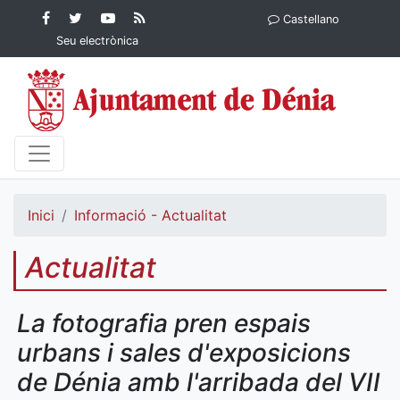
Contingut principal
Facebook
Twitter
YouTube
RSS
Castellano
Ajuntament de Dénia
Ajuntament de
Ajuntament
Actualitat
Seu electrònica
Dénia
de Dénia
Ajuntament
de Dénia">
Inici
Informació - Actualitat
Actualitat
La fotografia pren espais
urbans i sales d'exposicions
de Dénia amb l'arribada del VII