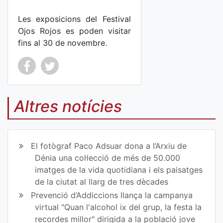
Les exposicions del Festival
Ojos Rojos es poden visitar
fins al 30 de novembre.
Co
Co
mp
mp
Altres notícies
art
art
ir
ir
El fotògraf Paco Adsuar dona a l’Arxiu de
en
en
Dénia una col·lecció de més de 50.000
imatges de la vida quotidiana i els paisatges
Fa
Tw
de la ciutat al llarg de tres dècades
ce
itt
Prevenció d’Addiccions llança la campanya
virtual "Quan l'alcohol ix del grup, la festa la
bo
er
recordes millor" dirigida a la població jove