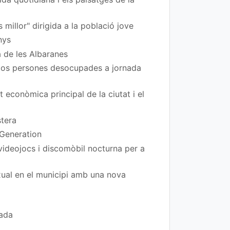
 millor" dirigida a la població jove
nys
a de les Albaranes
 dos persones desocupades a jornada
t econòmica principal de la ciutat i el
stera
 Generation
 videojocs i discomòbil nocturna per a
exual en el municipi amb una nova
rada