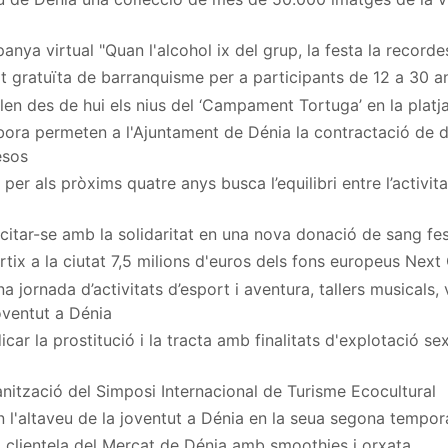
nya virtual "Quan l'alcohol ix del grup, la festa la recordes
at gratuïta de barranquisme per a participants de 12 a 30 a
en des de hui els nius del ‘Campament Tortuga’ en la platj
ora permeten a l'Ajuntament de Dénia la contractació de
esos
per als pròxims quatre anys busca l’equilibri entre l’activita
a citar-se amb la solidaritat en una nova donació de sang fe
rtix a la ciutat 7,5 milions d'euros dels fons europeus Next
 jornada d’activitats d’esport i aventura, tallers musicals,
Joventut a Dénia
car la prostitució i la tracta amb finalitats d'explotació s
nització del Simposi Internacional de Turisme Ecocultural
n l'altaveu de la joventut a Dénia en la seua segona tempo
 clientela del Mercat de Dénia amb smoothies i orxata