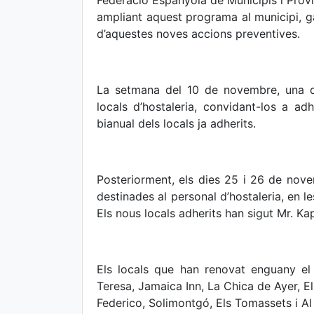
Federació Espanyola de Municipis i Proví
ampliant aquest programa al municipi, gar
d’aquestes noves accions preventives.
La setmana del 10 de novembre, una d
locals d’hostaleria, convidant-los a ad
bianual dels locals ja adherits.
Posteriorment, els dies 25 i 26 de nov
destinades al personal d’hostaleria, en l
Els nous locals adherits han sigut Mr. Kap
Els locals que han renovat enguany 
Teresa, Jamaica Inn, La Chica de Ayer, E
Federico, Solimontgó, Els Tomassets i Al