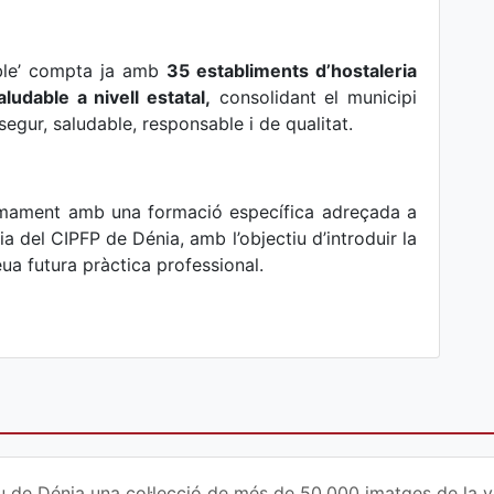
able’ compta ja amb
35 establiments d’hostaleria
aludable a nivell estatal
,
consolidant el municipi
egur, saludable, responsable i de qualitat.
imament amb una formació específica adreçada a
ia del CIPFP de Dénia, amb l’objectiu d’introduir la
eua futura pràctica professional.
u de Dénia una col·lecció de més de 50.000 imatges de la vi