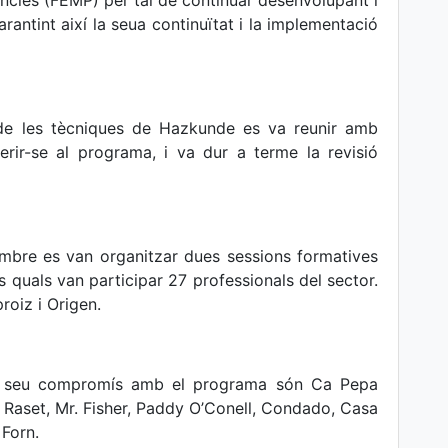
ncies (FEMP) per tal de continuar desenvolupant i
antint així la seua continuïtat i la implementació
e les tècniques de Hazkunde es va reunir amb
herir-se al programa, i va dur a terme la revisió
embre es van organitzar dues sessions formatives
es quals van participar 27 professionals del sector.
roiz i Origen.
el seu compromís amb el programa són Ca Pepa
l Raset, Mr. Fisher, Paddy O’Conell, Condado, Casa
 Forn.