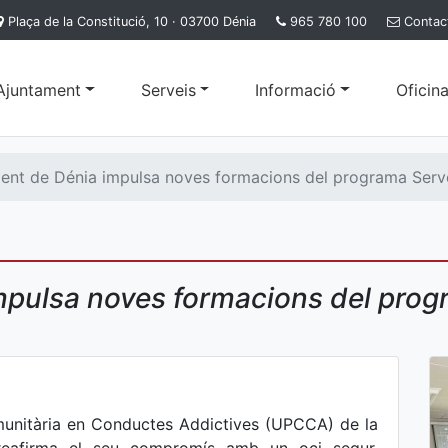
Plaça de la Constitució, 10 · 03700 Dénia
965 780 100
Contac
'Ajuntament
Serveis
Informació
Oficina
ment de Dénia impulsa noves formacions del programa Serve
mpulsa noves formacions del pro
munitària en Conductes Addictives (UPCCA) de la