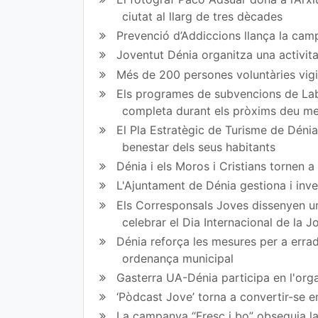
art
art
ciutat al llarg de tres dècades
Prevenció d’Addiccions llança la campa
ir
ir
Joventut Dénia organitza una activit
en
en
Més de 200 persones voluntàries vigil
Fa
Tw
Els programes de subvencions de Lab
completa durant els pròxims deu m
ce
itt
El Pla Estratègic de Turisme de Dénia 
bo
er
benestar dels seus habitants
ok
Dénia i els Moros i Cristians tornen 
L'Ajuntament de Dénia gestiona i inve
Els Corresponsals Joves dissenyen una
celebrar el Dia Internacional de la 
Dénia reforça les mesures per a erradi
ordenança municipal
Gasterra UA-Dénia participa en l'orga
‘Pòdcast Jove’ torna a convertir-se e
La campanya “Fresc i bo” obsequia la