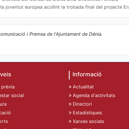
a joventut europea acollint la trobada final del projecte
omunicació i Premsa de l'Ajuntament de Dénia.
veis
Informació
 prèvia
Actualitat
star social
Agenda d'activitats
ura
Directori
cació
Estadístiques
rts
Xarxes socials