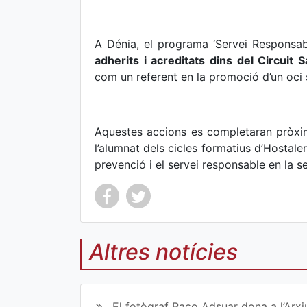
A Dénia, el programa ‘Servei Respons
adherits i acreditats dins del Circuit S
com un referent en la promoció d’un oci s
Aquestes accions es completaran pròx
l’alumnat dels cicles formatius d’Hostaler
prevenció i el servei responsable en la s
Altres notícies
Co
Co
mp
mp
El fotògraf Paco Adsuar dona a l’Arxi