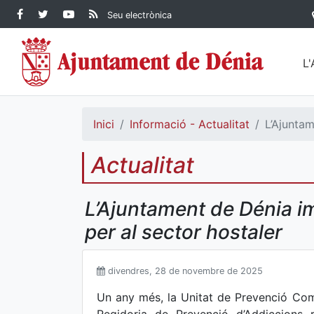
Contingut principal
Facebook Ajuntament de
Twitter Ajuntament de
YouTube Ajuntament
RSS Actualitat
Seu electrònica
Dénia
Ajuntament de
Dénia
de Dénia
Dénia">
L
Inici
Informació - Actualitat
L’Ajunta
Actualitat
L’Ajuntament de Dénia i
per al sector hostaler
divendres, 28 de novembre de 2025
Un any més, la Unitat de Prevenció Co