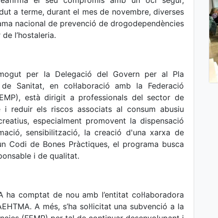
 reafirma el seu compromís amb un oci segur,
a dut a terme, durant el mes de novembre, diverses
rama nacional de prevenció de drogodependències
de l’hostaleria.
omogut per la Delegació del Govern per al Pla
 de Sanitat, en col·laboració amb la Federació
EMP), està dirigit a professionals del sector de
e i reduir els riscos associats al consum abusiu
ecreatius, especialment promovent la dispensació
ació, sensibilització, la creació d'una xarxa de
d'un Codi de Bones Pràctiques, el programa busca
ponsable i de qualitat.
A ha comptat de nou amb l’entitat col·laboradora
EHTMA. A més, s’ha sol·licitat una subvenció a la