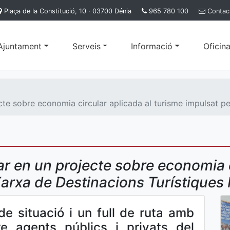
Plaça de la Constitució, 10 · 03700 Dénia
965 780 100
Contac
'Ajuntament
Serveis
Informació
Oficina
te sobre economia circular aplicada al turisme impulsat pe
r en un projecte sobre economia c
arxa de Destinacions Turístiques I
de situació i un full de ruta amb
e agents públics i privats del