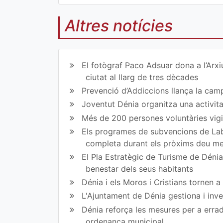
Altres notícies
Co
Co
mp
mp
El fotògraf Paco Adsuar dona a l’Arxi
art
art
ciutat al llarg de tres dècades
Prevenció d’Addiccions llança la campa
ir
ir
Joventut Dénia organitza una activit
en
en
Més de 200 persones voluntàries vigil
Fa
Tw
Els programes de subvencions de Lab
completa durant els pròxims deu m
ce
itt
El Pla Estratègic de Turisme de Dénia 
bo
er
benestar dels seus habitants
ok
Dénia i els Moros i Cristians tornen 
L'Ajuntament de Dénia gestiona i inve
Dénia reforça les mesures per a erradi
ordenança municipal