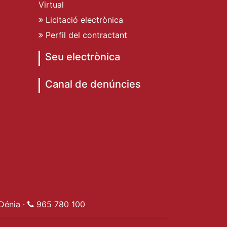
Virtual
Licitació electrònica
Perfil del contractant
Seu electrònica
Canal de denúncies
de Dénia
ent de Dénia
t Ajuntament de Dénia
e Dénia
Dénia ·
965 780 100