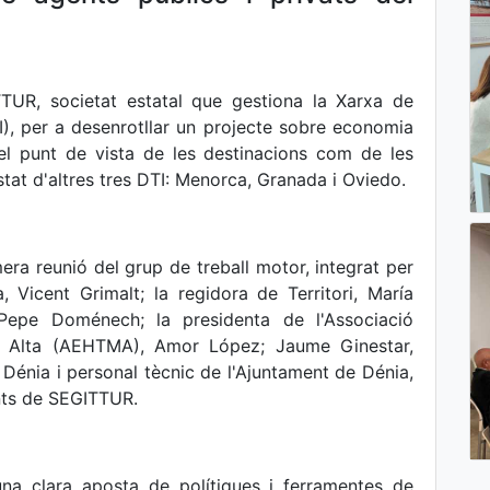
TUR, societat estatal que gestiona la Xarxa de
TI), per a desenrotllar un projecte sobre economia
del punt de vista de les destinacions com de les
at d'altres tres DTI: Menorca, Granada i Oviedo.
ra reunió del grup de treball motor, integrat per
, Vicent Grimalt; la regidora de Territori, María
 Pepe Doménech; la presidenta de l'Associació
na Alta (AEHTMA), Amor López; Jaume Ginestar,
 Dénia i personal tècnic de l'Ajuntament de Dénia,
ants de SEGITTUR.
una clara aposta de polítiques i ferramentes de