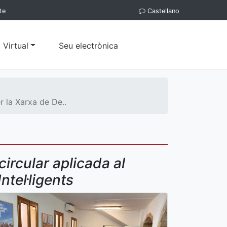
te
Castellano
 Virtual
Seu electrònica
r la Xarxa de De..
ircular aplicada al
ntel·ligents