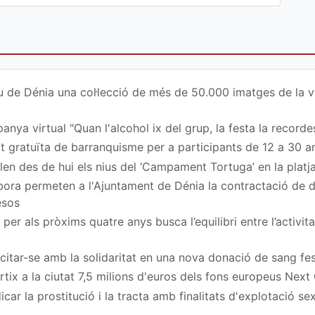
u de Dénia una col·lecció de més de 50.000 imatges de la vi
nya virtual "Quan l'alcohol ix del grup, la festa la recordes
at gratuïta de barranquisme per a participants de 12 a 30 a
en des de hui els nius del ‘Campament Tortuga’ en la platj
ora permeten a l'Ajuntament de Dénia la contractació de
esos
per als pròxims quatre anys busca l’equilibri entre l’activita
a citar-se amb la solidaritat en una nova donació de sang fe
rtix a la ciutat 7,5 milions d'euros dels fons europeus Next
car la prostitució i la tracta amb finalitats d'explotació s