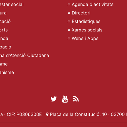
star social
Agenda d'activitats
ura
Directori
cació
Estadístiques
rts
Xarxes socials
enda
Webs i Apps
pació
ina d'Atenció Ciutadana
sme
anisme
Twitter Ajuntament 
YouTube Ajuntam
RSS Actualita
Facebook Ajuntament d
a · CIF: P0306300E ·
Plaça de la Constitució, 10 · 03700 