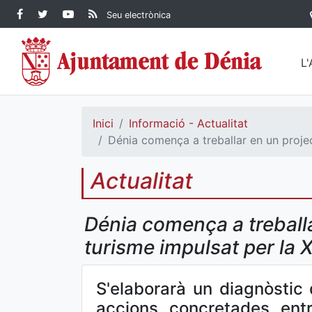
Contingut principal
Facebook Ajuntament de
Twitter Ajuntament de
YouTube Ajuntament
RSS Actualitat
Seu electrònica
Dénia
Ajuntament de
Dénia
de Dénia
Dénia">
L
Inici
Informació - Actualitat
Dénia comença a treballar en un projec
Actualitat
Dénia comença a treballa
turisme impulsat per la X
S'elaborarà un diagnòstic 
accions concretades entr