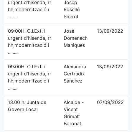
urgent d'hisenda, rr
Josep
hh,modernització i
Roselló
........
Sirerol
09:00H. C.I.Ext. i
José
13/09/2022
urgent d'hisenda, rr
Domenech
hh,modernització i
Mahiques
........
09:00H. C.I.Ext. i
Alexandra
13/09/2022
urgent d'hisenda, rr
Gertrudix
hh,modernització i
Sánchez
........
13.00 h. Junta de
Alcalde -
07/09/2022
Govern Local
Vicent
Grimalt
Boronat