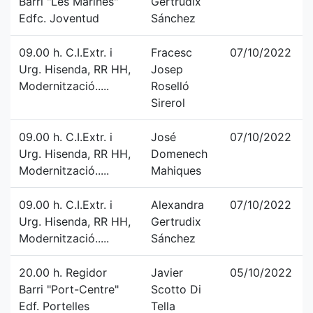
Barri "Les Marines"
Gertrudix
Edfc. Joventud
Sánchez
09.00 h. C.I.Extr. i
Fracesc
07/10/2022
Urg. Hisenda, RR HH,
Josep
Modernització.....
Roselló
Sirerol
09.00 h. C.I.Extr. i
José
07/10/2022
Urg. Hisenda, RR HH,
Domenech
Modernització.....
Mahiques
09.00 h. C.I.Extr. i
Alexandra
07/10/2022
Urg. Hisenda, RR HH,
Gertrudix
Modernització.....
Sánchez
20.00 h. Regidor
Javier
05/10/2022
Barri "Port-Centre"
Scotto Di
Edf. Portelles
Tella