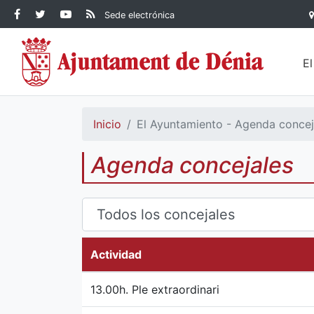
Contenido principal
Facebook Ayuntamiento de
Ayuntamiento de Dénia
RSS Actualidad
YouTube
Sede electrónica
Ayuntamiento de
Dénia
Ayuntamiento de
Dénia
Dénia
E
Inicio
El Ayuntamiento - Agenda concej
Agenda concejales
Actividad
13.00h. Ple extraordinari