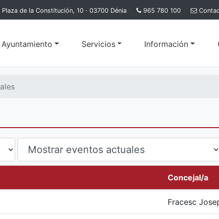
Plaza de la Constitución, 10 · 03700 Dénia
965 780 100
Conta
l Ayuntamiento
Servicios
Información
ales
Concejal/a
Fracesc Josep