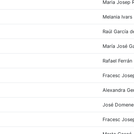
Maria Josep R
Melania Ivars
Raúl García d
María José Ga
Rafael Ferrá
Fracesc Josep
Alexandra Ge
José Domene
Fracesc Josep