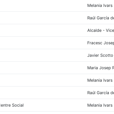
Melania Ivars
Raúl García d
Alcalde - Vic
Fracesc Josep
Javier Scotto 
Maria Josep R
Melania Ivars
Raúl García d
Centre Social
Melania Ivars