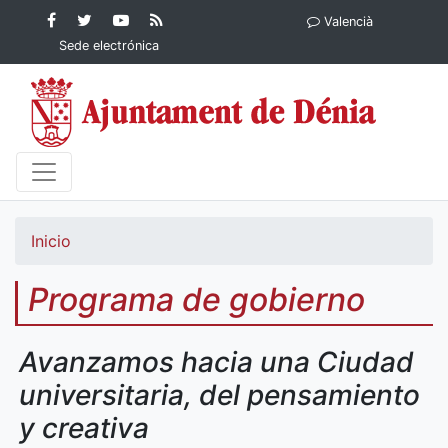
Contenido principal
Facebook
Ayuntamiento
YouTube
RSS
Valencià
Ayuntamiento de
de Dénia
Ayuntamiento
Actualidad
Sede electrónica
Dénia
de Dénia
Ayuntamiento
de Dénia
Inicio
Programa de gobierno
Avanzamos hacia una Ciudad
universitaria, del pensamiento
y creativa