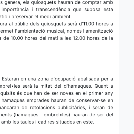
 es genera, els quiosquets hauran de comptar amb
la importància i transcendència que suposa esta
màtic i preservar el medi ambient.
ura al públic dels quiosquets serà d'11.00 hores a
permet l'ambientació musical, només l'amenització
rà de 10.00 hores del matí a les 12.00 hores de la
. Estaran en una zona d'ocupació abalisada per a
brel•les serà la mitat del d'hamaques. Quant a
equisits és que han de ser noves en el primer any
om hamaques emprades hauran de conservar-se en
ancaran de retolacions publicitàries, i seran de
ements (hamaques i ombrel•les) hauran de ser del
 amb les taules i cadires situades en este.