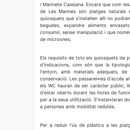
i Marineta Cassiana. Encara que com les p
de Les Marines són platges naturals 
quiosquets que s'instal·len allí no podra
begudes, expendre aliments envasats
consumir, sense manipulació i que només
de microones.
Els requisits de tots els quiosquets de p
d'indicacions, com són que la tipologi
l'entorn, amb materials adequats, de
conservació. Les passarel•les d'accés als
els WC hauran de ser caràcter públic, lli
d'estar oberts durant les hores de func
per a la seua utilització. S'instal•laran 
a persones amb mobilitat reduïda.
Per a reduir l'ús de plàstics a les pla