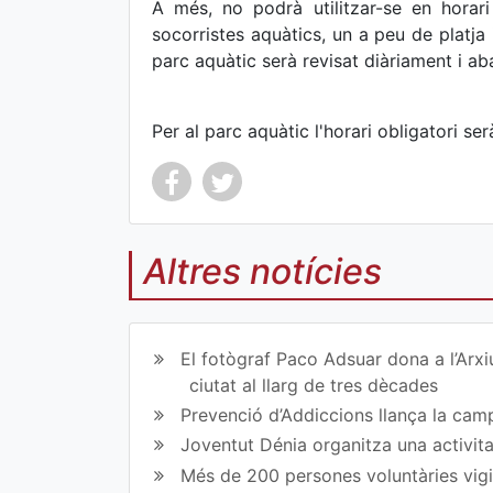
A més, no podrà utilitzar-se en horar
socorristes aquàtics, un a peu de platja i
parc aquàtic serà revisat diàriament i aba
Per al parc aquàtic l'horari obligatori se
Altres notícies
Co
Co
mp
mp
El fotògraf Paco Adsuar dona a l’Arxi
art
art
ciutat al llarg de tres dècades
Prevenció d’Addiccions llança la campa
ir
ir
Joventut Dénia organitza una activit
en
en
Més de 200 persones voluntàries vigil