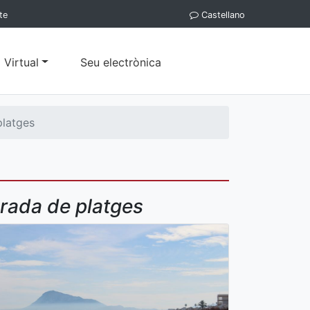
te
Castellano
 Virtual
Seu electrònica
platges
porada de platges