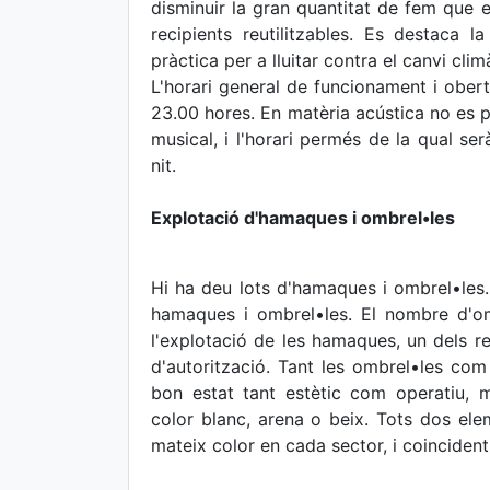
disminuir la gran quantitat de fem que
recipients reutilitzables. Es destaca 
pràctica per a lluitar contra el canvi cli
L'horari general de funcionament i obert
23.00 hores. En matèria acústica no es 
musical, i l'horari permés de la qual se
nit.
Explotació d'hamaques i ombrel•les
Hi ha deu lots d'hamaques i ombrel•les
hamaques i ombrel•les. El nombre d'om
l'explotació de les hamaques, un dels r
d'autorització. Tant les ombrel•les c
bon estat tant estètic com operatiu, m
color blanc, arena o beix. Tots dos el
mateix color en cada sector, i coincident