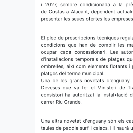
i 2027, sempre condicionada a la prèv
de Costas a Alacant, dependent actualm
presentar les seues ofertes les empreses
El plec de prescripcions tècniques regul
condicions que han de complir les ma
ocupar cada concessionari. Les autor
d'instal·lacions temporals de platges 
ombrel·les, així com elements flotants i
platges del terme municipal.
Una de les grans novetats d'enguany,
Deveses que va fer el Ministeri de T
consistori ha autoritzat la instal•lació 
carrer Riu Grande.
Una altra novetat d'enguany són els case
taules de paddle surf i caiacs. Hi haurà u