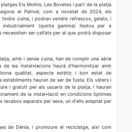
latges Els Molins, Les Bovetes i part de la platja
segons el Pativel, com a novetat de 2024, els
n tindre cuina, i podran vendre refrescos, gelats, i
 industrialment (quinta gamma) llestos per a
 necessiten ser calfats per al que podrà disposar
latja, amb i sense cuina, han de complir una sèrie
a de les instal•lacions haurà d'harmonitzar amb
 bona qualitat, aspecte estètic i bon estat de
 establiments hauran de ser de fusta. Els vàters i
ure i gratuït per als usuaris de la platja, i hauran
ionament de la instal•lació en condicions òptimes
dos lavabos separats per sexe, un d'ells adaptat per
tges de Dénia, i promoure el reciclatge, així com