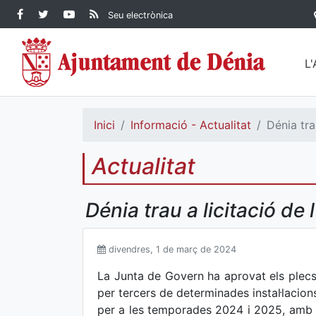
Contingut principal
Facebook Ajuntament de
Twitter Ajuntament de
YouTube Ajuntament
RSS Actualitat
Seu electrònica
Dénia
Ajuntament de
Dénia
de Dénia
Dénia">
L
Inici
Informació - Actualitat
Dénia tra
Actualitat
Dénia trau a licitació de
divendres, 1 de març de 2024
La Junta de Govern ha aprovat els plecs d
per tercers de determinades instal·lacion
per a les temporades 2024 i 2025, amb 