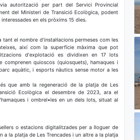
ia autorització per part del Servici Provincial
ent del Ministeri de Transició Ecològica, podent
 interessades en els pròxims 15 dies.
a tant el nombre d'instal·lacions permeses com les
teixes, així com la superfície màxima que pot
itzacions d'explotació es dividixen en 17 lots
que comprenen quioscos (quiosquets), hamaques i
 parc aquàtic, i esports nàutics sense motor a les
 és que amb la regeneració de la platja de Les
ransició Ecològica el desembre de 2023, ara el
d'hamaques i ombrel•les en un dels lots, situat al
llers o estacions digitalitzades per a lloguer de
n a la platja de Les Trencades i un altre a la platja