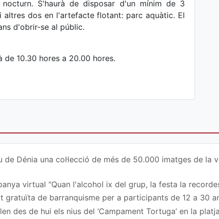
i nocturn. S'haurà de disposar d'un mínim de 3
 altres dos en l'artefacte flotant: parc aquàtic. El
ns d'obrir-se al públic.
rà de 10.30 hores a 20.00 hores.
u de Dénia una col·lecció de més de 50.000 imatges de la vi
nya virtual "Quan l'alcohol ix del grup, la festa la recordes
at gratuïta de barranquisme per a participants de 12 a 30 a
en des de hui els nius del ‘Campament Tortuga’ en la platj