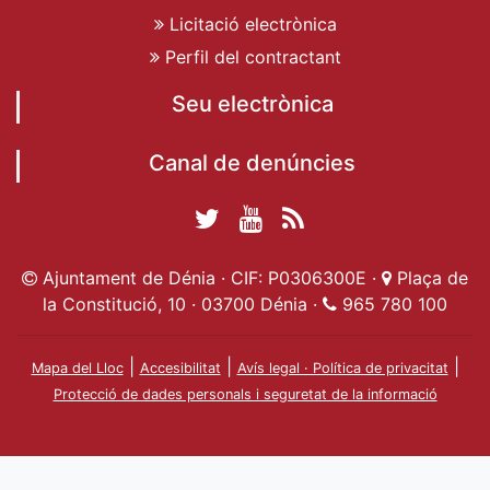
Licitació electrònica
Perfil del contractant
Seu electrònica
Canal de denúncies
Twitter Ajuntament
YouTube
RSS
Facebook Ajuntament
Ajuntament de
de Dénia
Actualitat
Ajuntament de Dénia · CIF: P0306300E ·
Plaça de
de Dénia
Ajuntament
Dénia
la Constitució, 10 · 03700 Dénia ·
965 780 100
de Dénia
|
|
|
Mapa del Lloc
Accesibilitat
Avís legal · Política de privacitat
Protecció de dades personals i seguretat de la informació