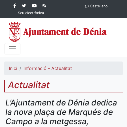
Contingut principal
Facebook
Twitter
YouTube
RSS
Castellano
Ajuntament de Dénia
Ajuntament de
Ajuntament
Actualitat
Seu electrònica
Dénia
de Dénia
Ajuntament
de Dénia">
Inici
Informació - Actualitat
Actualitat
L’Ajuntament de Dénia dedica
la nova plaça de Marqués de
Campo a la metgessa,