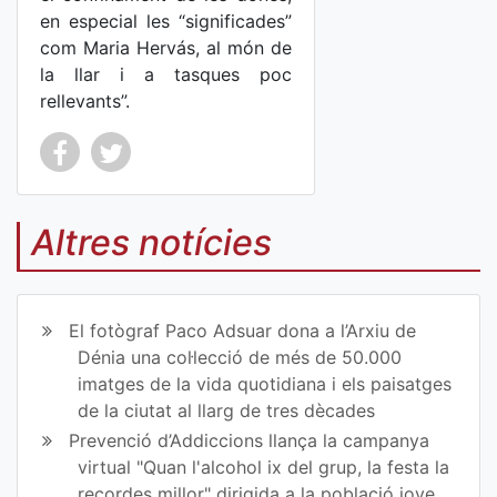
en especial les “significades”
com Maria Hervás, al món de
la llar i a tasques poc
rellevants”.
Co
Co
mp
mp
Altres notícies
art
art
ir
ir
El fotògraf Paco Adsuar dona a l’Arxiu de
en
en
Dénia una col·lecció de més de 50.000
imatges de la vida quotidiana i els paisatges
Fa
Tw
de la ciutat al llarg de tres dècades
ce
itt
Prevenció d’Addiccions llança la campanya
virtual "Quan l'alcohol ix del grup, la festa la
bo
er
recordes millor" dirigida a la població jove