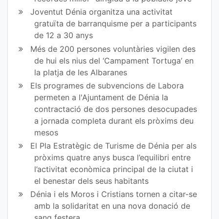
ok
Joventut Dénia organitza una activitat
gratuïta de barranquisme per a participants
de 12 a 30 anys
Més de 200 persones voluntàries vigilen des
de hui els nius del ‘Campament Tortuga’ en
la platja de les Albaranes
Els programes de subvencions de Labora
permeten a l'Ajuntament de Dénia la
contractació de dos persones desocupades
a jornada completa durant els pròxims deu
mesos
El Pla Estratègic de Turisme de Dénia per als
pròxims quatre anys busca l’equilibri entre
l’activitat econòmica principal de la ciutat i
el benestar dels seus habitants
Dénia i els Moros i Cristians tornen a citar-se
amb la solidaritat en una nova donació de
sang festera