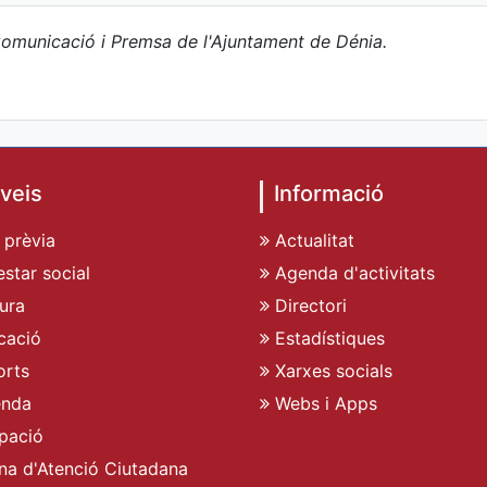
omunicació i Premsa de l'Ajuntament de Dénia.
veis
Informació
 prèvia
Actualitat
star social
Agenda d'activitats
ura
Directori
cació
Estadístiques
rts
Xarxes socials
enda
Webs i Apps
pació
ina d'Atenció Ciutadana