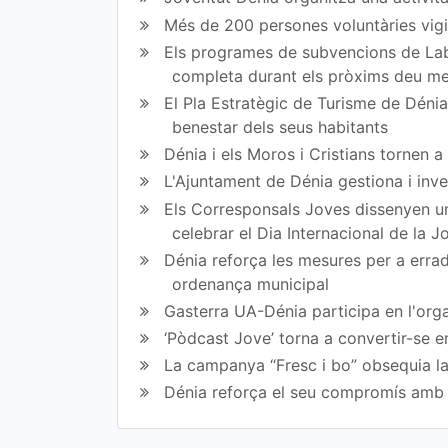
en
en
Més de 200 persones voluntàries vigil
Fa
Tw
Els programes de subvencions de Lab
completa durant els pròxims deu m
ce
itt
El Pla Estratègic de Turisme de Dénia 
bo
er
benestar dels seus habitants
ok
Dénia i els Moros i Cristians tornen 
L'Ajuntament de Dénia gestiona i inve
Els Corresponsals Joves dissenyen una
celebrar el Dia Internacional de la 
Dénia reforça les mesures per a erradi
ordenança municipal
Gasterra UA-Dénia participa en l'orga
‘Pòdcast Jove’ torna a convertir-se e
La campanya “Fresc i bo” obsequia la
Dénia reforça el seu compromís amb l