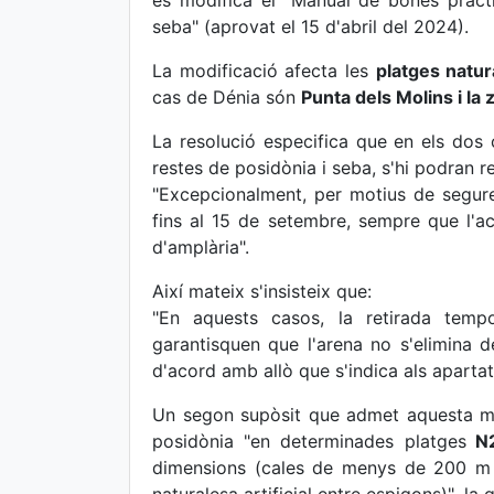
es modifica el "Manual de bones pràcti
seba" (aprovat el 15 d'abril del 2024).
La modificació afecta les
platges natur
cas de Dénia són
Punta dels Molins i la z
La resolució especifica que en els dos c
restes de posidònia i seba, s'hi podran re
"Excepcionalment, per motius de seguret
fins al 15 de setembre, sempre que l'ac
d'amplària".
Així mateix s'insisteix que:
"En aquests casos, la retirada tempo
garantisquen que l'arena no s'elimina de
d'acord amb allò que s'indica als apartat
Un segon supòsit que admet aquesta mod
posidònia "en determinades platges
N2
dimensions (cales de menys de 200 m 