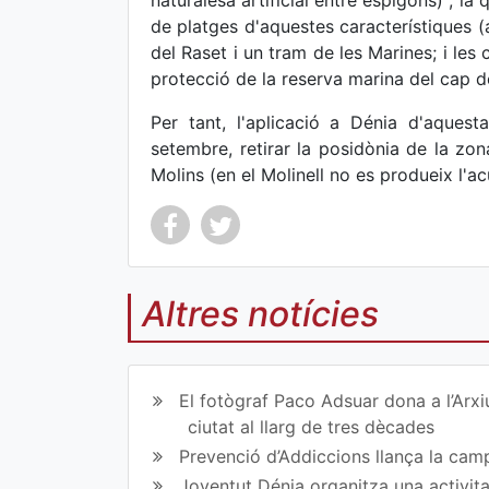
naturalesa artificial entre espigons)", la
de platges d'aquestes característiques 
del Raset i un tram de les Marines; i les 
protecció de la reserva marina del cap d
Per tant, l'aplicació a Dénia d'aques
setembre, retirar la posidònia de la zon
Molins (en el Molinell no es produeix l'a
Altres notícies
Co
Co
mp
mp
El fotògraf Paco Adsuar dona a l’Arxi
art
art
ciutat al llarg de tres dècades
Prevenció d’Addiccions llança la campa
ir
ir
Joventut Dénia organitza una activit