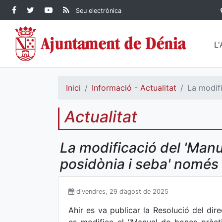
Contingut principal
Facebook Ajuntament de
Twitter Ajuntament de
YouTube Ajuntament
RSS Actualitat
Seu electrònica
Dénia
Ajuntament de
Dénia
de Dénia
Dénia">
L
Inici
Informació - Actualitat
La modifi
Actualitat
La modificació del 'Manu
posidònia i seba' només a
divendres, 29 d’agost de 2025
Ahir es va publicar la Resolució del dir