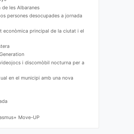
a de les Albaranes
 dos persones desocupades a jornada
t econòmica principal de la ciutat i el
stera
 Generation
 videojocs i discomòbil nocturna per a
exual en el municipi amb una nova
rada
 Erasmus+ Move-UP