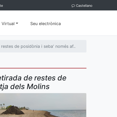
te
Castellano
 Virtual
Seu electrònica
restes de posidònia i seba' només af..
etirada de restes de
tja dels Molins