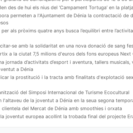
en des de hui els nius del ‘Campament Tortuga’ en la platj
ora permeten a l'Ajuntament de Dénia la contractació de
esos
per als pròxims quatre anys busca l’equilibri entre l’activita
a citar-se amb la solidaritat en una nova donació de sang fe
rtix a la ciutat 7,5 milions d'euros dels fons europeus Next
 jornada d’activitats d’esport i aventura, tallers musicals,
Joventut a Dénia
car la prostitució i la tracta amb finalitats d'explotació s
nització del Simposi Internacional de Turisme Ecocultural
n l'altaveu de la joventut a Dénia en la seua segona tempo
 clientela del Mercat de Dénia amb smoothies i orxata
a joventut europea acollint la trobada final del projecte