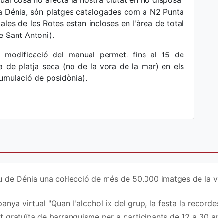
 qual cosa no afecta la nostra ciutat en no disposar
(a Dénia, són platges catalogades com a N2 Punta
cales de les Rotes estan incloses en l'àrea de total
e Sant Antoni).
ta modificació del manual permet, fins al 15 de
a de platja seca (no de la vora de la mar) en els
cumulació de posidònia).
u de Dénia una col·lecció de més de 50.000 imatges de la vi
nya virtual "Quan l'alcohol ix del grup, la festa la recordes
at gratuïta de barranquisme per a participants de 12 a 30 a