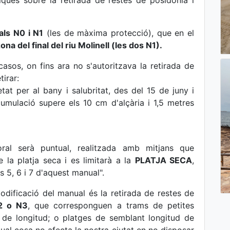
ques sobre la retirada de restes de posidònia i
als N0 i N1
(les de màxima protecció), que en el
ona del final del riu Molinell (les dos N1).
asos, on fins ara no s'autoritzava la retirada de
tirar:
at per al bany i salubritat, des del 15 de juny i
umulació supere els 10 cm d'alçària i 1,5 metres
ral serà puntual, realitzada amb mitjans que
 la platja seca i es limitarà a la
PLATJA SECA
,
s 5, 6 i 7 d'aquest manual".
ificació del manual és la retirada de restes de
 o N3
, que corresponguen a trams de petites
de longitud; o platges de semblant longitud de