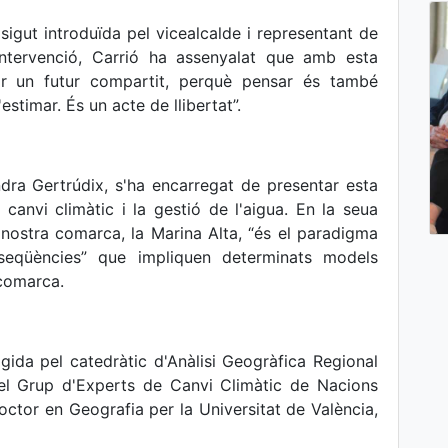
igut introduïda pel vicealcalde i representant de
intervenció, Carrió ha assenyalat que amb esta
sar un futur compartit, perquè pensar és també
estimar. És un acte de llibertat”.
dra Gertrúdix, s'ha encarregat de presentar esta
 canvi climàtic i la gestió de l'aigua. En la seua
 nostra comarca, la Marina Alta, “és el paradigma
eqüències” que impliquen determinats models
a comarca.
igida pel catedràtic d'Anàlisi Geogràfica Regional
del Grup d'Experts de Canvi Climàtic de Nacions
octor en Geografia per la Universitat de València,