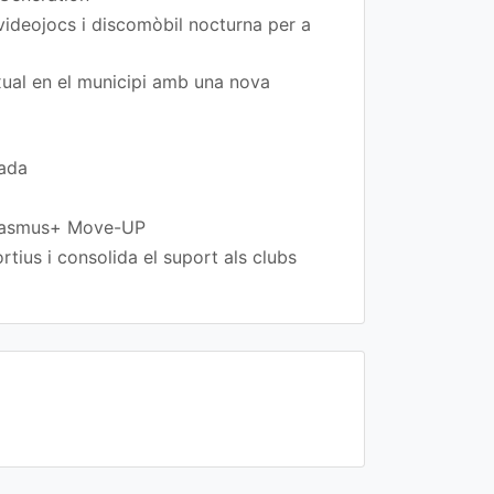
 videojocs i discomòbil nocturna per a
exual en el municipi amb una nova
rada
 Erasmus+ Move-UP
tius i consolida el suport als clubs