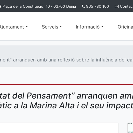
Plaça de la Constitució, 10 · 03700 Dénia
965 780 100
Contac
'Ajuntament
Serveis
Informació
Oficina
ent” arranquen amb una reflexió sobre la influència del can
utat del Pensament” arranquen amb
tic a la Marina Alta i el seu impact