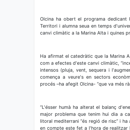
Olcina ha obert el programa dedicant 
Territori i alumna seua en temps d'univer
canvi climàtic a la Marina Alta i quines 
Ha afirmat el catedràtic que la Marina Al
com a efectes d'este canvi climàtic, “in
intensos (pluja, vent, sequera i l'augm
comença a veure's en sectors econòmic
procés –ha afegit Olcina- “que va més rà
“L'ésser humà ha alterat el balanç d'ene
major problema que tenim hui dia a caus
litoral mediterrani “és regió de risc” i h
en compte este fet a l'hora de realitzar l