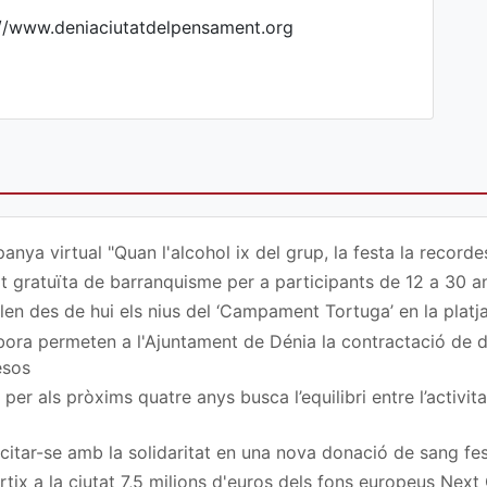
://www.deniaciutatdelpensament.org
nya virtual "Quan l'alcohol ix del grup, la festa la recordes
at gratuïta de barranquisme per a participants de 12 a 30 a
en des de hui els nius del ‘Campament Tortuga’ en la platj
ora permeten a l'Ajuntament de Dénia la contractació de
esos
per als pròxims quatre anys busca l’equilibri entre l’activita
a citar-se amb la solidaritat en una nova donació de sang fe
rtix a la ciutat 7,5 milions d'euros dels fons europeus Next