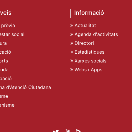
veis
Informació
 prèvia
Actualitat
star social
Agenda d'activitats
ura
Directori
cació
Estadístiques
rts
Xarxes socials
enda
Webs i Apps
pació
ina d'Atenció Ciutadana
sme
anisme