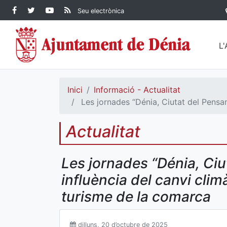
Contingut principal
Facebook Ajuntament de
Twitter Ajuntament de
YouTube Ajuntament
RSS Actualitat
Seu electrònica
Dénia
Ajuntament de
Dénia
de Dénia
Dénia">
L
Inici
Informació - Actualitat
Les jornades “Dénia, Ciutat del Pensam
Actualitat
Les jornades “Dénia, Ci
influència del canvi climà
turisme de la comarca
dilluns, 20 d’octubre de 2025