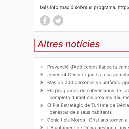
Més informació sobre el programa: http
Altres notícies
Co
Co
mp
mp
Prevenció d’Addiccions llança la campa
art
art
Joventut Dénia organitza una activit
ir
ir
Més de 200 persones voluntàries vigil
Els programes de subvencions de Lab
en
en
completa durant els pròxims deu m
Fa
Tw
El Pla Estratègic de Turisme de Dénia 
benestar dels seus habitants
ce
itt
Dénia i els Moros i Cristians tornen 
bo
er
L'Ajuntament de Dénia gestiona i inve