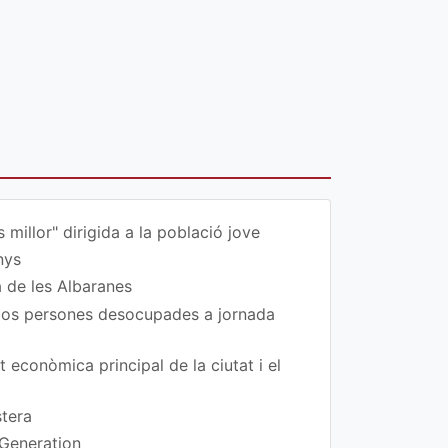
 millor" dirigida a la població jove
nys
a de les Albaranes
 dos persones desocupades a jornada
t econòmica principal de la ciutat i el
stera
 Generation