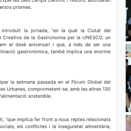
xpertes dels camps científic i històric abordaran
versos prismes.
 introduït la jornada, “en la qual la Ciutat del
t Creativa de la Gastronomia per la UNESCO, un
em el desé aniversari i que, a més de ser una
stinació gastronòmica, també implica una enorme
cipar la setmana passada en el Fòrum Global del
ries Urbanes, comprometent-se, amb les altres 130
’alimentació sostenible.
t, “que implica fer front a nous reptes relacionats
ocials, els conflictes i la inseguretat alimentària,