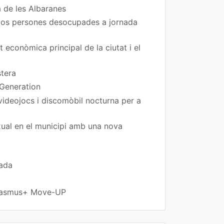
a de les Albaranes
 dos persones desocupades a jornada
t econòmica principal de la ciutat i el
stera
 Generation
 videojocs i discomòbil nocturna per a
exual en el municipi amb una nova
rada
 Erasmus+ Move-UP