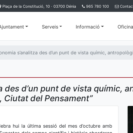
Plaça de la Constitució, 10 · 03700 Dénia
965 780 100
Contac
'Ajuntament
Serveis
Informació
Oficina
nomia s’analitza des d’un punt de vista químic, antropològic
 des d’un punt de vista químic, ant
, Ciutat del Pensament”
lebra hui la última sessió del mes d’octubre amb