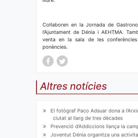
lliure.
Col·laboren en la Jornada de Gastronom
l’Ajuntament de Dénia i AEHTMA. També
venta en la sala de les conferèncie
ponències.
Altres notícies
Co
Co
mp
mp
El fotògraf Paco Adsuar dona a l’Arxi
art
art
ciutat al llarg de tres dècades
Prevenció d’Addiccions llança la campa
ir
ir
Joventut Dénia organitza una activit