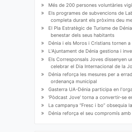
en
en
Més de 200 persones voluntàries vigil
Fa
Tw
Els programes de subvencions de Lab
completa durant els pròxims deu m
ce
itt
El Pla Estratègic de Turisme de Dénia 
bo
er
benestar dels seus habitants
ok
Dénia i els Moros i Cristians tornen 
L'Ajuntament de Dénia gestiona i inve
Els Corresponsals Joves dissenyen una
celebrar el Dia Internacional de la 
Dénia reforça les mesures per a erradi
ordenança municipal
Gasterra UA-Dénia participa en l'orga
‘Pòdcast Jove’ torna a convertir-se e
La campanya “Fresc i bo” obsequia la
Dénia reforça el seu compromís amb l