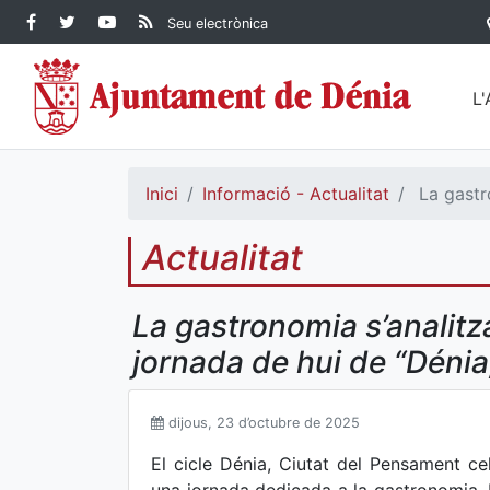
Contingut principal
Facebook Ajuntament de
Twitter Ajuntament de
YouTube Ajuntament
RSS Actualitat
Seu electrònica
Dénia
Ajuntament de
Dénia
de Dénia
Dénia">
L
Inici
Informació - Actualitat
La gastro
Actualitat
La gastronomia s’analitza
jornada de hui de “Dénia
dijous, 23 d’octubre de 2025
El cicle Dénia, Ciutat del Pensament ce