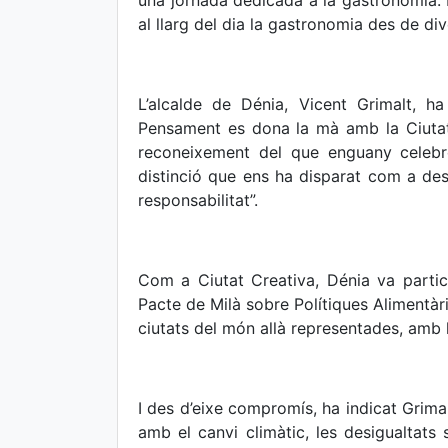
una jornada dedicada a la gastronomia. E
al llarg del dia la gastronomia des de di
L’alcalde de Dénia, Vicent Grimalt, ha
Pensament es dona la mà amb la Ciuta
reconeixement del que enguany celebr
distinció que ens ha disparat com a de
responsabilitat”.
Com a Ciutat Creativa, Dénia va parti
Pacte de Milà sobre Polítiques Alimentà
ciutats del món allà representades, amb l
I des d’eixe compromís, ha indicat Grimal
amb el canvi climàtic, les desigualtats s