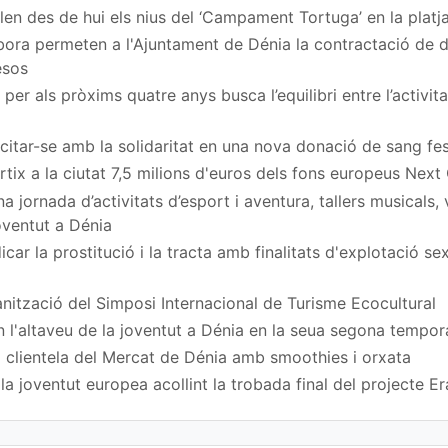
en des de hui els nius del ‘Campament Tortuga’ en la platj
ora permeten a l'Ajuntament de Dénia la contractació de
esos
per als pròxims quatre anys busca l’equilibri entre l’activita
a citar-se amb la solidaritat en una nova donació de sang fe
rtix a la ciutat 7,5 milions d'euros dels fons europeus Next
 jornada d’activitats d’esport i aventura, tallers musicals,
Joventut a Dénia
car la prostitució i la tracta amb finalitats d'explotació s
nització del Simposi Internacional de Turisme Ecocultural
n l'altaveu de la joventut a Dénia en la seua segona tempo
 clientela del Mercat de Dénia amb smoothies i orxata
a joventut europea acollint la trobada final del projecte