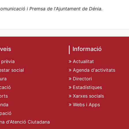
omunicació i Premsa de l'Ajuntament de Dénia.
veis
Informació
 prèvia
Actualitat
star social
Agenda d'activitats
ura
Directori
cació
Estadístiques
rts
Xarxes socials
enda
Webs i Apps
pació
ina d'Atenció Ciutadana