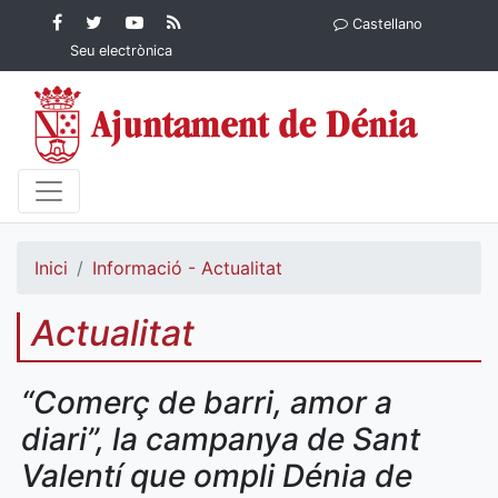
Contingut principal
Facebook
Twitter
YouTube
RSS
Castellano
Ajuntament de Dénia
Ajuntament de
Ajuntament
Actualitat
Seu electrònica
Dénia
de Dénia
Ajuntament
de Dénia">
Inici
Informació - Actualitat
Actualitat
“Comerç de barri, amor a
diari”, la campanya de Sant
Valentí que ompli Dénia de