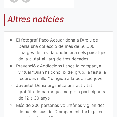
Co
Co
mp
mp
Altres notícies
art
art
ir
ir
El fotògraf Paco Adsuar dona a l’Arxiu de
en
en
Dénia una col·lecció de més de 50.000
imatges de la vida quotidiana i els paisatges
Fa
Tw
de la ciutat al llarg de tres dècades
ce
itt
Prevenció d’Addiccions llança la campanya
virtual "Quan l'alcohol ix del grup, la festa la
bo
er
recordes millor" dirigida a la població jove
ok
Joventut Dénia organitza una activitat
gratuïta de barranquisme per a participants
de 12 a 30 anys
Més de 200 persones voluntàries vigilen des
de hui els nius del ‘Campament Tortuga’ en