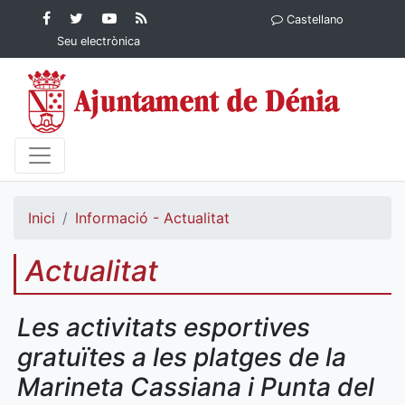
Contingut principal
Facebook
Twitter
YouTube
RSS
Castellano
Ajuntament de Dénia
Ajuntament de
Ajuntament
Actualitat
Seu electrònica
Dénia
de Dénia
Ajuntament
de Dénia">
Inici
Informació - Actualitat
Actualitat
Les activitats esportives
gratuïtes a les platges de la
Marineta Cassiana i Punta del