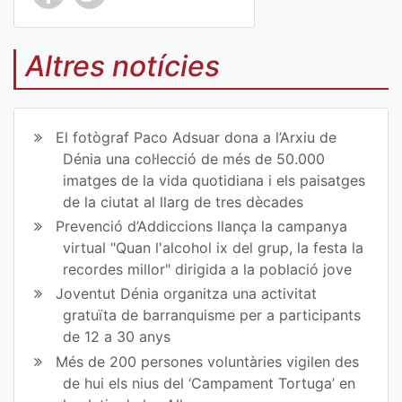
Co
Co
mp
mp
Altres notícies
art
art
ir
ir
El fotògraf Paco Adsuar dona a l’Arxiu de
en
en
Dénia una col·lecció de més de 50.000
imatges de la vida quotidiana i els paisatges
Fa
Tw
de la ciutat al llarg de tres dècades
ce
itt
Prevenció d’Addiccions llança la campanya
virtual "Quan l'alcohol ix del grup, la festa la
bo
er
recordes millor" dirigida a la població jove
ok
Joventut Dénia organitza una activitat
gratuïta de barranquisme per a participants
de 12 a 30 anys
Més de 200 persones voluntàries vigilen des
de hui els nius del ‘Campament Tortuga’ en