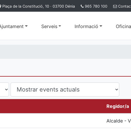
Plaça de la Constitució, 10 · 03700 Dénia
965 780 100
Contac
'Ajuntament
Serveis
Informació
Oficina
Regidor/a
Alcalde - 