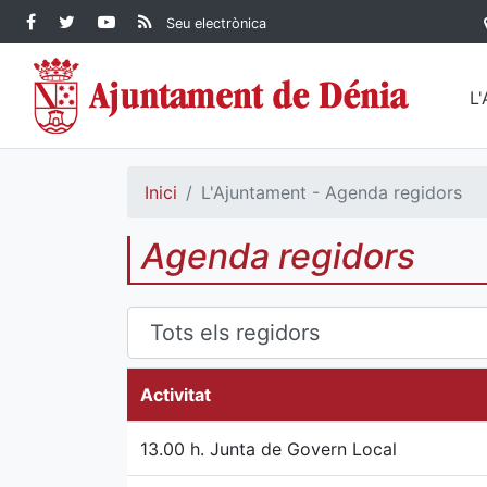
Contingut principal
Facebook Ajuntament de
Twitter Ajuntament de
YouTube Ajuntament
RSS Actualitat
Seu electrònica
Dénia
Ajuntament de
Dénia
de Dénia
Dénia">
L
Inici
L'Ajuntament - Agenda regidors
Agenda regidors
Activitat
13.00 h. Junta de Govern Local