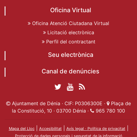
Oficina Virtual
Oficina Atenció Ciutadana Virtual
Licitació electrònica
Perfil del contractant
Seu electrònica
Canal de denúncies
Twitter Ajuntament
YouTube
RSS
Facebook Ajuntament
Ajuntament de
de Dénia
Actualitat
Ajuntament de Dénia · CIF: P0306300E ·
Plaça de
de Dénia
Ajuntament
Dénia
la Constitució, 10 · 03700 Dénia ·
965 780 100
de Dénia
|
|
|
Mapa del Lloc
Accesibilitat
Avís legal · Política de privacitat
Protecció de dades personals i seguretat de la informació