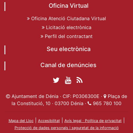
Oficina Virtual
Oficina Atenció Ciutadana Virtual
Licitació electrònica
Perfil del contractant
Seu electrònica
Canal de denúncies
Twitter Ajuntament
YouTube
RSS
Facebook Ajuntament
Ajuntament de
de Dénia
Actualitat
Ajuntament de Dénia · CIF: P0306300E ·
Plaça de
de Dénia
Ajuntament
Dénia
la Constitució, 10 · 03700 Dénia ·
965 780 100
de Dénia
|
|
|
Mapa del Lloc
Accesibilitat
Avís legal · Política de privacitat
Protecció de dades personals i seguretat de la informació