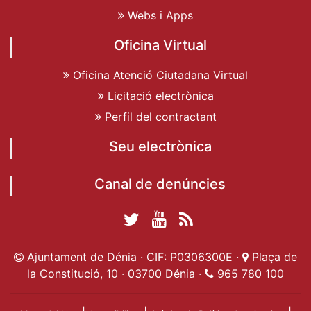
Webs i Apps
Oficina Virtual
Oficina Atenció Ciutadana Virtual
Licitació electrònica
Perfil del contractant
Seu electrònica
Canal de denúncies
Twitter Ajuntament
YouTube
RSS
Facebook Ajuntament
Ajuntament de
de Dénia
Actualitat
Ajuntament de Dénia · CIF: P0306300E ·
Plaça de
de Dénia
Ajuntament
Dénia
la Constitució, 10 · 03700 Dénia ·
965 780 100
de Dénia