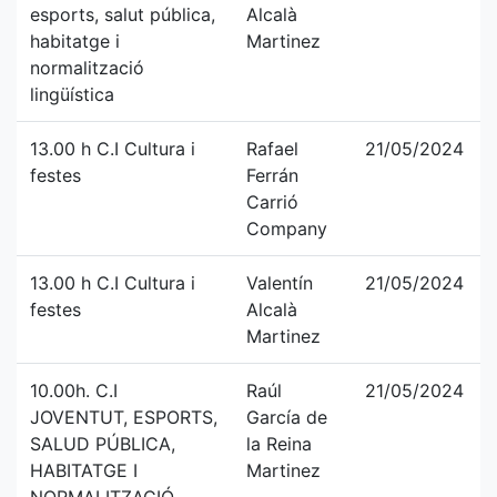
esports, salut pública,
Alcalà
habitatge i
Martinez
normalització
lingüística
13.00 h C.I Cultura i
Rafael
21/05/2024
festes
Ferrán
Carrió
Company
13.00 h C.I Cultura i
Valentín
21/05/2024
festes
Alcalà
Martinez
10.00h. C.I
Raúl
21/05/2024
JOVENTUT, ESPORTS,
García de
SALUD PÚBLICA,
la Reina
HABITATGE I
Martinez