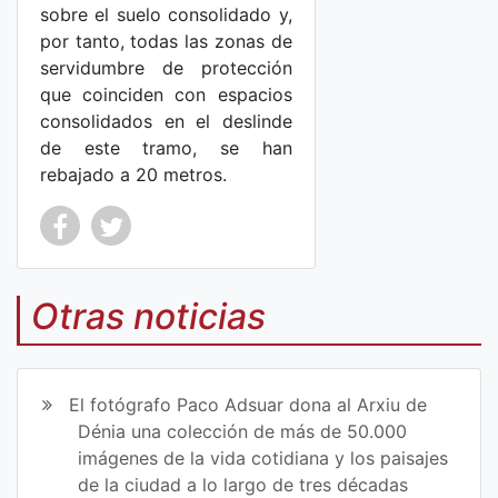
sobre el suelo consolidado y,
por tanto, todas las zonas de
servidumbre de protección
que coinciden con espacios
consolidados en el deslinde
de este tramo, se han
rebajado a 20 metros.
Co
Co
mp
mp
Otras noticias
art
art
ir
ir
El fotógrafo Paco Adsuar dona al Arxiu de
en
en
Dénia una colección de más de 50.000
imágenes de la vida cotidiana y los paisajes
Fa
Tw
de la ciudad a lo largo de tres décadas