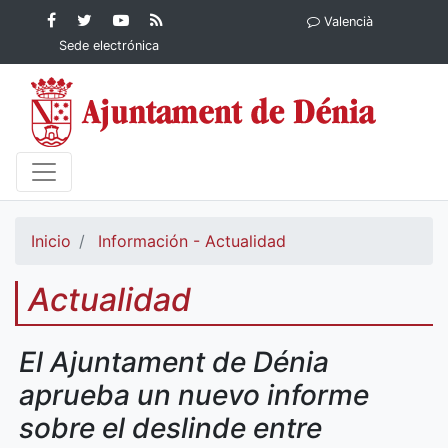
Contenido principal
Facebook
Ayuntamiento
YouTube
RSS
Valencià
Ayuntamiento de
de Dénia
Ayuntamiento
Actualidad
Sede electrónica
Dénia
de Dénia
Ayuntamiento
de Dénia
Inicio
Información - Actualidad
Actualidad
El Ajuntament de Dénia
aprueba un nuevo informe
sobre el deslinde entre