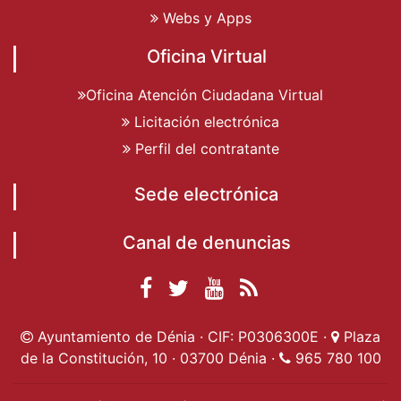
Webs y Apps
Oficina Virtual
Oficina Atención Ciudadana Virtual
Licitación electrónica
Perfil del contratante
Sede electrónica
Canal de denuncias
Facebook
Twitter
YouTube
RSS
Ayuntamiento de
Ayuntamiento de
Ayuntamiento
Actualidad
Ayuntamiento de Dénia · CIF: P0306300E ·
Plaza
Dénia
Ayuntamient
Dénia
de Dénia
de la Constitución, 10 · 03700 Dénia ·
965 780 100
de Dénia