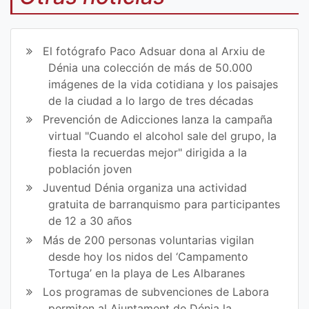
art
art
ir
ir
El fotógrafo Paco Adsuar dona al Arxiu de
en
en
Dénia una colección de más de 50.000
imágenes de la vida cotidiana y los paisajes
Fa
Tw
de la ciudad a lo largo de tres décadas
ce
itt
Prevención de Adicciones lanza la campaña
virtual "Cuando el alcohol sale del grupo, la
bo
er
fiesta la recuerdas mejor" dirigida a la
ok
población joven
Juventud Dénia organiza una actividad
gratuita de barranquismo para participantes
de 12 a 30 años
Más de 200 personas voluntarias vigilan
desde hoy los nidos del ‘Campamento
Tortuga’ en la playa de Les Albaranes
Los programas de subvenciones de Labora
permiten al Ajuntament de Dénia la