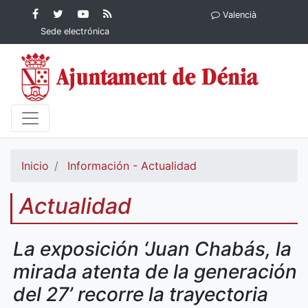
Contenido principal
Facebook
Ayuntamiento
YouTube
RSS
Valencià
Ayuntamiento de
de Dénia
Ayuntamiento
Actualidad
Sede electrónica
Dénia
de Dénia
Ayuntamiento
de Dénia
Inicio
Información - Actualidad
Actualidad
La exposición ‘Juan Chabás, la
mirada atenta de la generación
del 27’ recorre la trayectoria