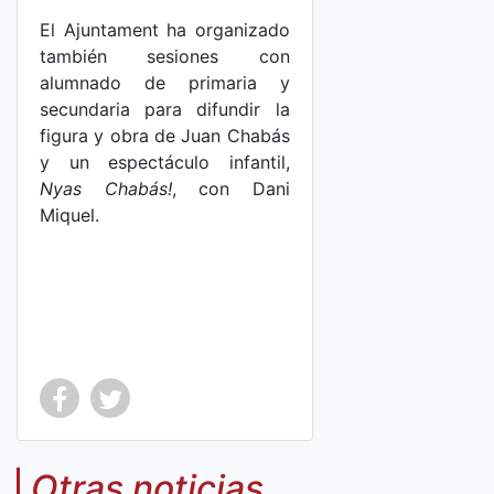
El Ajuntament ha organizado
también sesiones con
alumnado de primaria y
secundaria para difundir la
figura y obra de Juan Chabás
y un espectáculo infantil,
Nyas Chabás!
, con Dani
Miquel.
Co
Co
mp
mp
Otras noticias