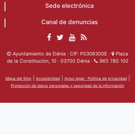
Sede electrónica
Canal de denuncias
Facebook
Twitter
YouTube
RSS
Ayuntamiento de
Ayuntamiento de
Ayuntamiento
Actualidad
Ayuntamiento de Dénia · CIF: P0306300E ·
Plaza
Dénia
Ayuntamient
Dénia
de Dénia
de la Constitución, 10 · 03700 Dénia ·
965 780 100
de Dénia
|
|
|
Mapa del Sitio
Accesibilidad
Aviso legal · Política de privacidad
Protección de datos personales y seguridad de la información