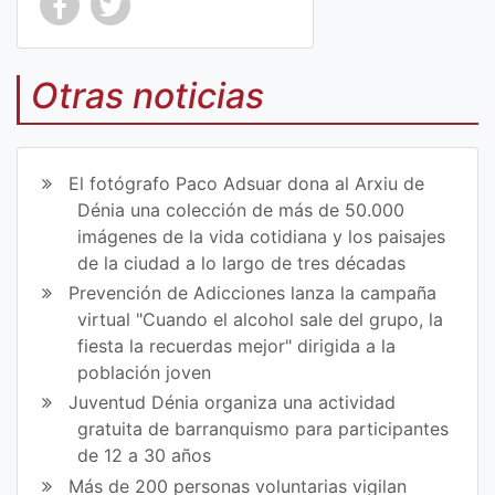
Co
Co
mp
mp
Otras noticias
art
art
ir
ir
El fotógrafo Paco Adsuar dona al Arxiu de
en
en
Dénia una colección de más de 50.000
imágenes de la vida cotidiana y los paisajes
Fa
Tw
de la ciudad a lo largo de tres décadas
ce
itt
Prevención de Adicciones lanza la campaña
virtual "Cuando el alcohol sale del grupo, la
bo
er
fiesta la recuerdas mejor" dirigida a la
ok
población joven
Juventud Dénia organiza una actividad
gratuita de barranquismo para participantes
de 12 a 30 años
Más de 200 personas voluntarias vigilan