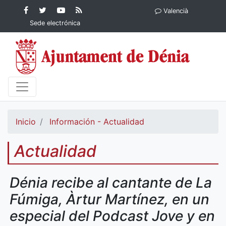
Contenido principal
Facebook
Ayuntamiento
YouTube
RSS
Valencià
Ayuntamiento de
de Dénia
Ayuntamiento
Actualidad
Sede electrónica
Dénia
de Dénia
Ayuntamiento
de Dénia
Inicio
Información - Actualidad
Actualidad
Dénia recibe al cantante de La
Fúmiga, Àrtur Martínez, en un
especial del Podcast Jove y en