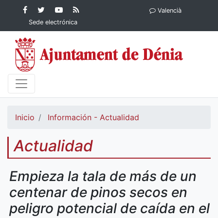
Contenido principal
Facebook
Ayuntamiento
YouTube
RSS
Valencià
Ayuntamiento de
de Dénia
Ayuntamiento
Actualidad
Sede electrónica
Dénia
de Dénia
Ayuntamiento
de Dénia
Inicio
Información - Actualidad
Actualidad
Empieza la tala de más de un
centenar de pinos secos en
peligro potencial de caída en el