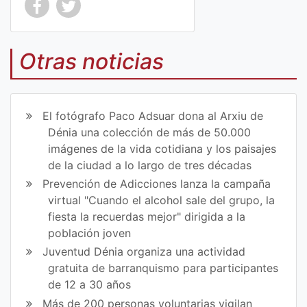
Co
Co
mp
mp
Otras noticias
art
art
ir
ir
El fotógrafo Paco Adsuar dona al Arxiu de
en
en
Dénia una colección de más de 50.000
imágenes de la vida cotidiana y los paisajes
Fa
Tw
de la ciudad a lo largo de tres décadas
ce
itt
Prevención de Adicciones lanza la campaña
virtual "Cuando el alcohol sale del grupo, la
bo
er
fiesta la recuerdas mejor" dirigida a la
ok
población joven
Juventud Dénia organiza una actividad
gratuita de barranquismo para participantes
de 12 a 30 años
Más de 200 personas voluntarias vigilan