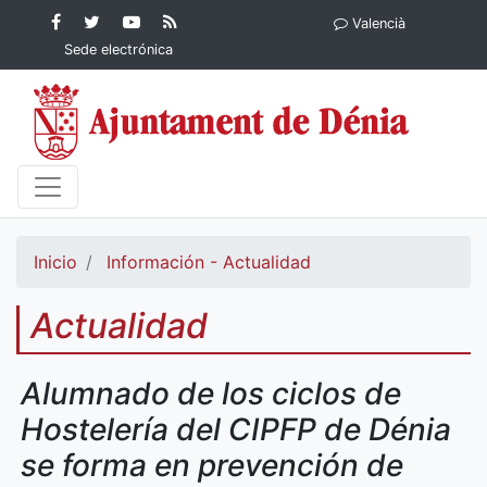
Contenido principal
Facebook
Ayuntamiento
YouTube
RSS
Valencià
Ayuntamiento de
de Dénia
Ayuntamiento
Actualidad
Sede electrónica
Dénia
de Dénia
Ayuntamiento
de Dénia
Inicio
Información - Actualidad
Actualidad
Alumnado de los ciclos de
Hostelería del CIPFP de Dénia
se forma en prevención de