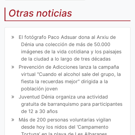
Co
Co
mp
mp
Otras noticias
art
art
ir
ir
El fotógrafo Paco Adsuar dona al Arxiu de
en
en
Dénia una colección de más de 50.000
imágenes de la vida cotidiana y los paisajes
Fa
Tw
de la ciudad a lo largo de tres décadas
ce
itt
Prevención de Adicciones lanza la campaña
virtual "Cuando el alcohol sale del grupo, la
bo
er
fiesta la recuerdas mejor" dirigida a la
ok
población joven
Juventud Dénia organiza una actividad
gratuita de barranquismo para participantes
de 12 a 30 años
Más de 200 personas voluntarias vigilan
desde hoy los nidos del ‘Campamento
Tortuga’ en la playa de Les Albaranes