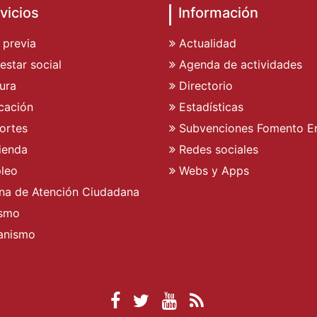
vicios
Información
 previa
Actualidad
estar social
Agenda de actividades
ura
Directorio
cación
Estadísticas
ortes
Subvenciones Fomento E
ienda
Redes sociales
leo
Webs y Apps
ina de Atención Ciudadana
ismo
anismo
Facebook Ayuntamient
Twitter Ayuntamien
YouTube Ayunta
RSS Actualid