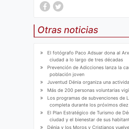
Otras noticias
Co
Co
mp
mp
El fotógrafo Paco Adsuar dona al Arx
art
art
ciudad a lo largo de tres décadas
Prevención de Adicciones lanza la cam
ir
ir
población joven
en
en
Juventud Dénia organiza una activida
Fa
Tw
Más de 200 personas voluntarias vig
Los programas de subvenciones de La
ce
itt
completa durante los próximos die
bo
er
El Plan Estratégico de Turismo de Dén
ok
ciudad y el bienestar de sus habitan
Dénia y los Moros y Cristianos vuelve