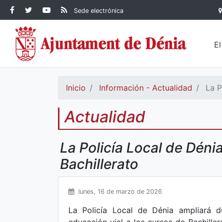
Contenido principal
Facebook Ayuntamiento de
Ayuntamiento de Dénia
RSS Actualidad
YouTube
Sede electrónica
Ayuntamiento de
Dénia
Ayuntamiento de
Dénia
Dénia
E
Inicio
Información - Actualidad
La P
Actualidad
La Policía Local de Dén
Bachillerato
lunes, 16 de marzo de 2026
La Policía Local de Dénia ampliará 