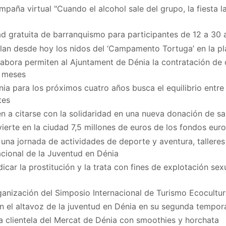
paña virtual "Cuando el alcohol sale del grupo, la fiesta la
d gratuita de barranquismo para participantes de 12 a 30 
ilan desde hoy los nidos del ‘Campamento Tortuga’ en la p
bora permiten al Ajuntament de Dénia la contratación de
z meses
ia para los próximos cuatro años busca el equilibrio entre 
tes
n a citarse con la solidaridad en una nueva donación de sa
vierte en la ciudad 7,5 millones de euros de los fondos eu
na jornada de actividades de deporte y aventura, talleres
acional de la Juventud en Dénia
icar la prostitución y la trata con fines de explotación se
ganización del Simposio Internacional de Turismo Ecocultur
en el altavoz de la juventud en Dénia en su segunda tempo
a clientela del Mercat de Dénia con smoothies y horchata