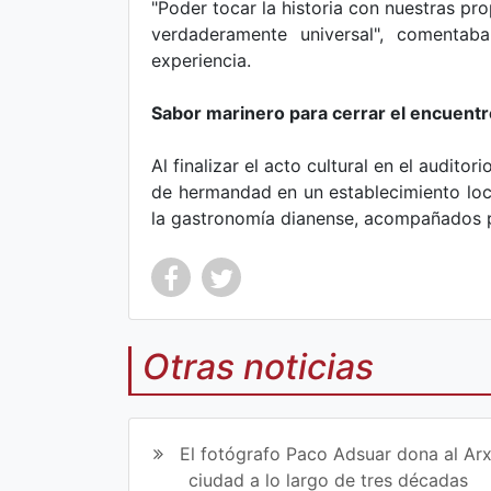
"Poder tocar la historia con nuestras pr
verdaderamente universal", comentab
experiencia.
Sabor marinero para cerrar el encuentr
Al finalizar el acto cultural en el audito
de hermandad en un establecimiento loc
la gastronomía dianense, acompañados p
Otras noticias
Co
Co
mp
mp
El fotógrafo Paco Adsuar dona al Arx
art
art
ciudad a lo largo de tres décadas