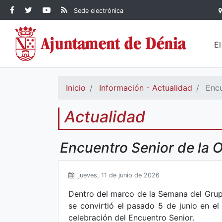
Contenido principal
Facebook Ayuntamiento de
Ayuntamiento de Dénia
RSS Actualidad
YouTube
Sede electrónica
Ayuntamiento de
Dénia
Ayuntamiento de
Dénia
Dénia
E
Inicio
Información - Actualidad
Encu
Actualidad
Encuentro Senior de la
jueves, 11 de junio de 2026
Dentro del marco de la Semana del Grup
se convirtió el pasado 5 de junio en el 
celebración del Encuentro Senior.