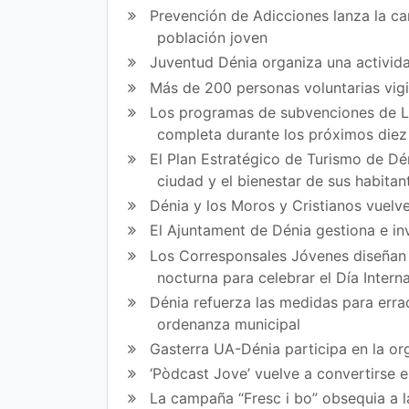
Prevención de Adicciones lanza la cam
ir
ir
población joven
en
en
Juventud Dénia organiza una activida
Fa
Tw
Más de 200 personas voluntarias vig
Los programas de subvenciones de La
ce
itt
completa durante los próximos die
bo
er
El Plan Estratégico de Turismo de Dén
ok
ciudad y el bienestar de sus habitan
Dénia y los Moros y Cristianos vuelve
El Ajuntament de Dénia gestiona e in
Los Corresponsales Jóvenes diseñan u
nocturna para celebrar el Día Intern
Dénia refuerza las medidas para errad
ordenanza municipal
Gasterra UA-Dénia participa en la or
‘Pòdcast Jove’ vuelve a convertirse 
La campaña “Fresc i bo” obsequia a l