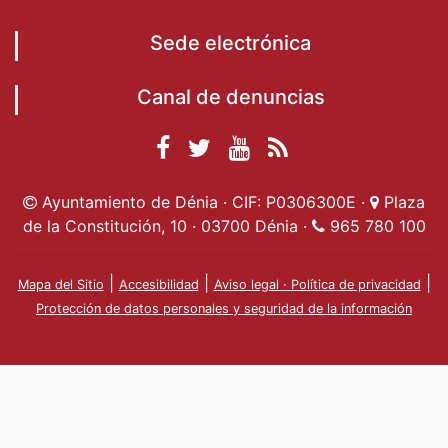
Sede electrónica
Canal de denuncias
Facebook
Twitter
YouTube
RSS
Ayuntamiento de
Ayuntamiento de
Ayuntamiento
Actualidad
Ayuntamiento de Dénia · CIF: P0306300E ·
Plaza
Dénia
Ayuntamient
Dénia
de Dénia
de la Constitución, 10 · 03700 Dénia ·
965 780 100
de Dénia
|
|
|
Mapa del Sitio
Accesibilidad
Aviso legal · Política de privacidad
Protección de datos personales y seguridad de la información