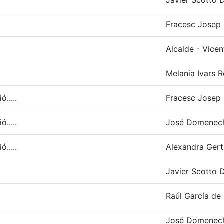
Javier Scotto D
Fracesc Josep R
Alcalde - Vicen
Melania Ivars R
.....
Fracesc Josep R
.....
José Domenec
.....
Alexandra Gert
Javier Scotto D
Raúl García de 
José Domenec