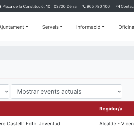
Plaça de la Constitució, 10 · 03700 Dénia
965 780 100
Contac
'Ajuntament
Serveis
Informació
Oficina
Regidor/a
ere Castell" Edfc. Joventud
Alcalde - Vicen