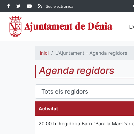
Contingut principal
Facebook Ajuntament de
Twitter Ajuntament de
YouTube Ajuntament
RSS Actualitat
Seu electrònica
Dénia
Ajuntament de
Dénia
de Dénia
Dénia">
L
Inici
L'Ajuntament - Agenda regidors
Agenda regidors
Activitat
20.00 h. Regidoria Barri "Baix la Mar-Darr