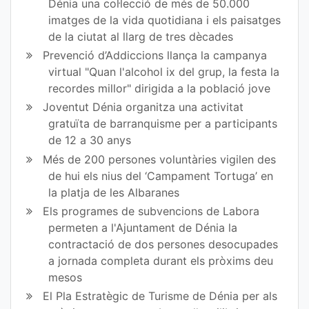
en
en
Dénia una col·lecció de més de 50.000
imatges de la vida quotidiana i els paisatges
Fa
Tw
de la ciutat al llarg de tres dècades
ce
itt
Prevenció d’Addiccions llança la campanya
virtual "Quan l'alcohol ix del grup, la festa la
bo
er
recordes millor" dirigida a la població jove
ok
Joventut Dénia organitza una activitat
gratuïta de barranquisme per a participants
de 12 a 30 anys
Més de 200 persones voluntàries vigilen des
de hui els nius del ‘Campament Tortuga’ en
la platja de les Albaranes
Els programes de subvencions de Labora
permeten a l'Ajuntament de Dénia la
contractació de dos persones desocupades
a jornada completa durant els pròxims deu
mesos
El Pla Estratègic de Turisme de Dénia per als