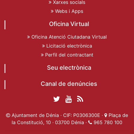
Xarxes socials
Webs i Apps
Oficina Virtual
Oficina Atenció Ciutadana Virtual
Licitació electrònica
Perfil del contractant
Seu electrònica
Canal de denúncies
Twitter Ajuntament
YouTube
RSS
Facebook Ajuntament
Ajuntament de
de Dénia
Actualitat
Ajuntament de Dénia · CIF: P0306300E ·
Plaça de
de Dénia
Ajuntament
Dénia
la Constitució, 10 · 03700 Dénia ·
965 780 100
de Dénia