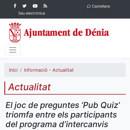
Contingut principal
Facebook
Twitter
YouTube
RSS
Castellano
Ajuntament de Dénia
Ajuntament de
Ajuntament
Actualitat
Seu electrònica
Dénia
de Dénia
Ajuntament
de Dénia">
Inici
Informació - Actualitat
Actualitat
El joc de preguntes ‘Pub Quiz’
triomfa entre els participants
del programa d’intercanvis