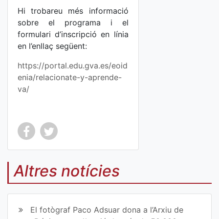
Hi trobareu més informació
sobre el programa i el
formulari d’inscripció en línia
en l’enllaç següent:
https://portal.edu.gva.es/eoid
enia/relacionate-y-aprende-
va/
Co
Co
mp
mp
Altres notícies
art
art
ir
ir
El fotògraf Paco Adsuar dona a l’Arxiu de