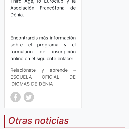
Third Age, lo Euroclub y la
Asociación Francófona de
Dénia.
Encontraréis más información
sobre el programa y el
formulario de inscripción
online en el siguiente enlace:
Relaciónate y aprende –
ESCUELA OFICIAL DE
IDIOMAS DE DÉNIA
Co
Co
mp
mp
Otras noticias