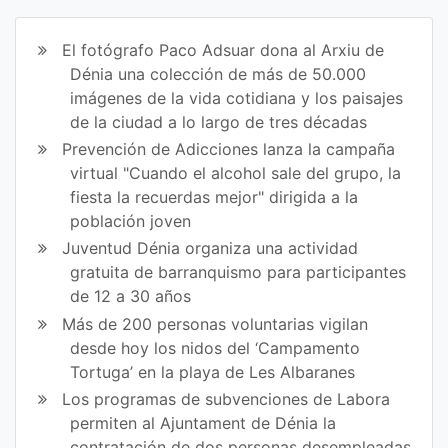
art
art
ir
ir
El fotógrafo Paco Adsuar dona al Arxiu de
en
en
Dénia una colección de más de 50.000
imágenes de la vida cotidiana y los paisajes
Fa
Tw
de la ciudad a lo largo de tres décadas
ce
itt
Prevención de Adicciones lanza la campaña
virtual "Cuando el alcohol sale del grupo, la
bo
er
fiesta la recuerdas mejor" dirigida a la
ok
población joven
Juventud Dénia organiza una actividad
gratuita de barranquismo para participantes
de 12 a 30 años
Más de 200 personas voluntarias vigilan
desde hoy los nidos del ‘Campamento
Tortuga’ en la playa de Les Albaranes
Los programas de subvenciones de Labora
permiten al Ajuntament de Dénia la
contratación de dos personas desempleadas