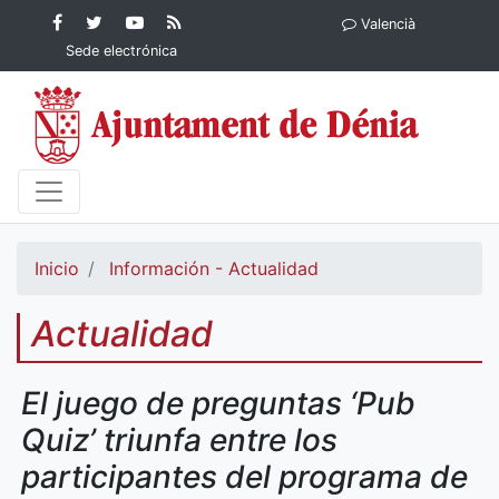
Contenido principal
Facebook
Ayuntamiento
YouTube
RSS
Valencià
Ayuntamiento de
de Dénia
Ayuntamiento
Actualidad
Sede electrónica
Dénia
de Dénia
Ayuntamiento
de Dénia
Inicio
Información - Actualidad
Actualidad
El juego de preguntas ‘Pub
Quiz’ triunfa entre los
participantes del programa de