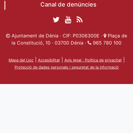
Canal de denúncies
Twitter Ajuntament
YouTube
RSS
Facebook Ajuntament
Ajuntament de
de Dénia
Actualitat
Ajuntament de Dénia · CIF: P0306300E ·
Plaça de
de Dénia
Ajuntament
Dénia
la Constitució, 10 · 03700 Dénia ·
965 780 100
de Dénia
|
|
|
Mapa del Lloc
Accesibilitat
Avís legal · Política de privacitat
Protecció de dades personals i seguretat de la informació