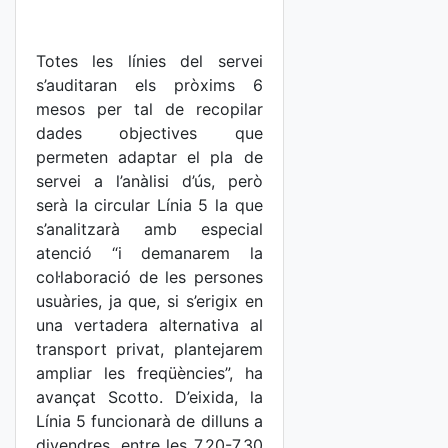
Totes les línies del servei
s’auditaran els pròxims 6
mesos per tal de recopilar
dades objectives que
permeten adaptar el pla de
servei a l’anàlisi d’ús, però
serà la circular Línia 5 la que
s’analitzarà amb especial
atenció “i demanarem la
col·laboració de les persones
usuàries, ja que, si s’erigix en
una vertadera alternativa al
transport privat, plantejarem
ampliar les freqüències”, ha
avançat Scotto. D’eixida, la
Línia 5 funcionarà de dilluns a
divendres, entre les 7.20-7.30