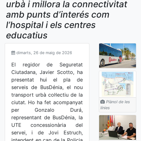
urbà i millora la connectivitat
amb punts d’interés com
l’hospital i els centres
educatius
dimarts, 26 de maig de 2026
El regidor de Seguretat
Ciutadana, Javier Scotto, ha
presentat hui el pla de
serveis de BusDénia, el nou
transport urbà col·lectiu de la
ciutat. Ho ha fet acompanyat
Plànol de les
línies
per Gonzalo Durá,
representant de BusDénia, la
UTE concessionària del
servei, i de Jovi Estruch,
intendent en cap de la Policia