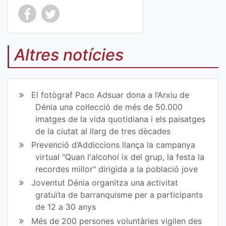
Co
Co
mp
mp
Altres notícies
art
art
ir
ir
El fotògraf Paco Adsuar dona a l’Arxiu de
en
en
Dénia una col·lecció de més de 50.000
imatges de la vida quotidiana i els paisatges
Fa
Tw
de la ciutat al llarg de tres dècades
ce
itt
Prevenció d’Addiccions llança la campanya
virtual "Quan l'alcohol ix del grup, la festa la
bo
er
recordes millor" dirigida a la població jove
ok
Joventut Dénia organitza una activitat
gratuïta de barranquisme per a participants
de 12 a 30 anys
Més de 200 persones voluntàries vigilen des