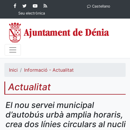
Contingut principal
Facebook
Twitter
YouTube
RSS
Castellano
Ajuntament de Dénia
Ajuntament de
Ajuntament
Actualitat
Seu electrònica
Dénia
de Dénia
Ajuntament
de Dénia">
Inici
Informació - Actualitat
Actualitat
El nou servei municipal
d’autobús urbà amplia horaris,
crea dos línies circulars al nucli