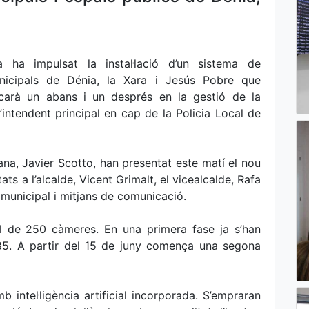
 ha impulsat la instal·lació d’un sistema de
municipals de Dénia, la Xara i Jesús Pobre que
rcarà un abans i un després en la gestió de la
’intendent principal en cap de la Policia Local de
ana, Javier Scotto, han presentat este matí el nou
tats a l’alcalde, Vicent Grimalt, el vicealcalde, Rafa
municipal i mitjans de comunicació.
tal de 250 càmeres. En una primera fase ja s’han
 85. A partir del 15 de juny comença una segona
mb intel·ligència artificial incorporada. S’empraran