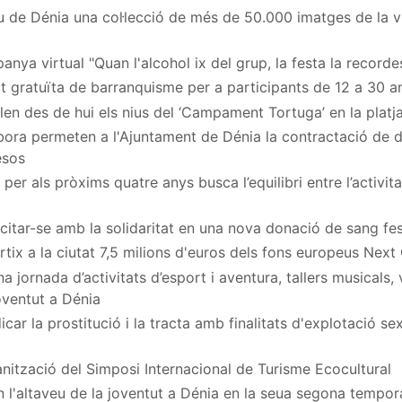
u de Dénia una col·lecció de més de 50.000 imatges de la vi
nya virtual "Quan l'alcohol ix del grup, la festa la recordes
at gratuïta de barranquisme per a participants de 12 a 30 a
en des de hui els nius del ‘Campament Tortuga’ en la platj
ora permeten a l'Ajuntament de Dénia la contractació de
esos
per als pròxims quatre anys busca l’equilibri entre l’activita
a citar-se amb la solidaritat en una nova donació de sang fe
rtix a la ciutat 7,5 milions d'euros dels fons europeus Next
 jornada d’activitats d’esport i aventura, tallers musicals,
Joventut a Dénia
car la prostitució i la tracta amb finalitats d'explotació s
nització del Simposi Internacional de Turisme Ecocultural
n l'altaveu de la joventut a Dénia en la seua segona tempo