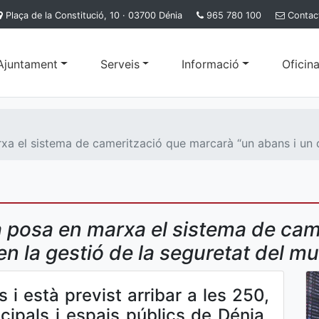
Plaça de la Constitució, 10 · 03700 Dénia
965 780 100
Contac
'Ajuntament
Serveis
Informació
Oficina
xa el sistema de camerització que marcarà “un abans i un d
ia posa en marxa el sistema de ca
n la gestió de la seguretat del mu
ts i està previst arribar a les 250,
cipals i espais públics de Dénia,