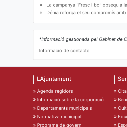
La campanya “Fresc i bo” obsequia la
Dénia reforça el seu compromís amb l
*Informació gestionada pel Gabinet de C
Informació de contacte
L'Ajuntament
Ser
Agenda regidors
Cita
Informació sobre la corporació
Bene
Departaments municipals
Cult
Normativa municipal
Edu
Programa de govern
Espo