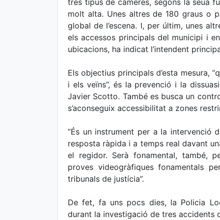
tres tipus de càmeres, segons la seua fu
molt alta. Unes altres de 180 graus o 
global de l’escena. I, per últim, unes al
els accessos principals del municipi i e
ubicacions, ha indicat l’intendent principa
Els objectius principals d’esta mesura, “q
i els veïns”, és la prevenció i la dissua
Javier Scotto. També es busca un control 
s’aconseguix accessibilitat a zones restr
“És un instrument per a la intervenció d
resposta ràpida i a temps real davant una
el regidor. Serà fonamental, també, pe
proves videogràfiques fonamentals per
tribunals de justícia”.
De fet, fa uns pocs dies, la Policia L
durant la investigació de tres accidents 