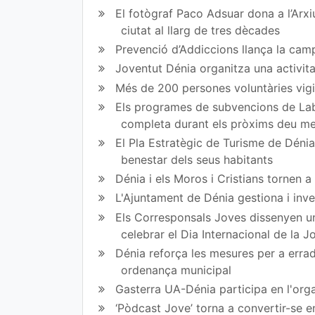
mp
mp
El fotògraf Paco Adsuar dona a l’Arxi
art
art
ciutat al llarg de tres dècades
Prevenció d’Addiccions llança la campa
ir
ir
Joventut Dénia organitza una activit
en
en
Més de 200 persones voluntàries vigil
Fa
Tw
Els programes de subvencions de Lab
completa durant els pròxims deu m
ce
itt
El Pla Estratègic de Turisme de Dénia 
bo
er
benestar dels seus habitants
ok
Dénia i els Moros i Cristians tornen 
L'Ajuntament de Dénia gestiona i inve
Els Corresponsals Joves dissenyen una
celebrar el Dia Internacional de la 
Dénia reforça les mesures per a erradi
ordenança municipal
Gasterra UA-Dénia participa en l'orga
‘Pòdcast Jove’ torna a convertir-se e