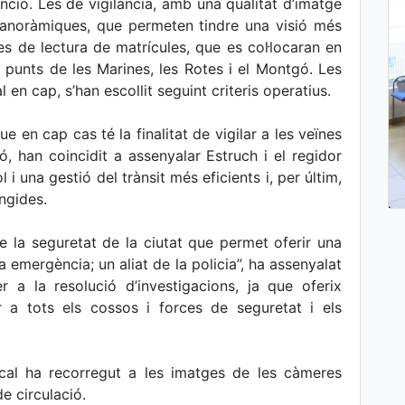
nció. Les de vigilància, amb una qualitat d’imatge
panoràmiques, que permeten tindre una visió més
tres de lectura de matrícules, que es col·locaran en
n punts de les Marines, les Rotes i el Montgó. Les
l en cap, s’han escollit seguint criteris operatius.
ue en cap cas té la finalitat de vigilar a les veïnes
sió, han coincidit a assenyalar Estruch i el regidor
i una gestió del trànsit més eficients i, per últim,
ingides.
e la seguretat de la ciutat que permet oferir una
 emergència; un aliat de la policia”, ha assenyalat
r a la resolució d’investigacions, ja que oferix
 a tots els cossos i forces de seguretat i els
ocal ha recorregut a les imatges de les càmeres
de circulació.