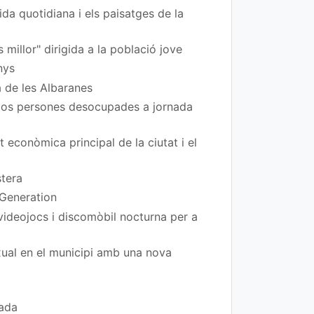
da quotidiana i els paisatges de la
 millor" dirigida a la població jove
nys
a de les Albaranes
 dos persones desocupades a jornada
t econòmica principal de la ciutat i el
stera
 Generation
 videojocs i discomòbil nocturna per a
exual en el municipi amb una nova
rada