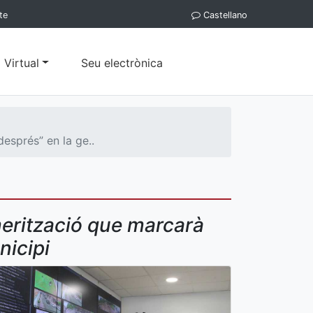
te
Castellano
 Virtual
Seu electrònica
esprés” en la ge..
merització que marcarà
nicipi