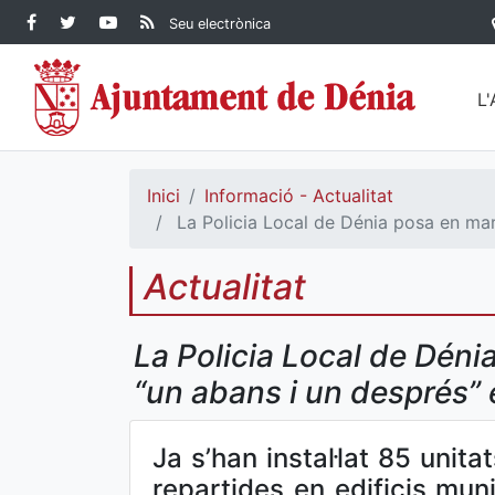
Contingut principal
Facebook Ajuntament de
Twitter Ajuntament de
YouTube Ajuntament
RSS Actualitat
Seu electrònica
Dénia
Ajuntament de
Dénia
de Dénia
Dénia">
L
Inici
Informació - Actualitat
La Policia Local de Dénia posa en mar
Actualitat
La Policia Local de Dén
“un abans i un després” e
Ja s’han instal·lat 85 unita
repartides en edificis muni