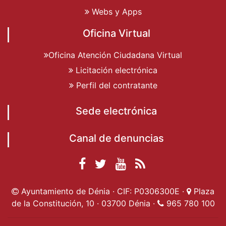
Webs y Apps
Oficina Virtual
Oficina Atención Ciudadana Virtual
Licitación electrónica
Perfil del contratante
Sede electrónica
Canal de denuncias
Facebook
Twitter
YouTube
RSS
Ayuntamiento de
Ayuntamiento de
Ayuntamiento
Actualidad
Ayuntamiento de Dénia · CIF: P0306300E ·
Plaza
Dénia
Ayuntamient
Dénia
de Dénia
de la Constitución, 10 · 03700 Dénia ·
965 780 100
de Dénia