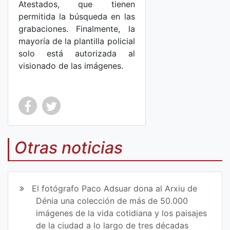
Atestados, que tienen
permitida la búsqueda en las
grabaciones. Finalmente, la
mayoría de la plantilla policial
solo está autorizada al
visionado de las imágenes.
Co
Co
mp
mp
Otras noticias
art
art
ir
ir
El fotógrafo Paco Adsuar dona al Arxiu de
en
en
Dénia una colección de más de 50.000
imágenes de la vida cotidiana y los paisajes
Fa
Tw
de la ciudad a lo largo de tres décadas