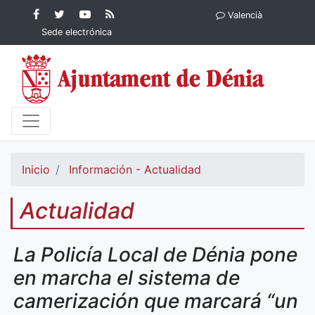
Contenido principal
Facebook
Ayuntamiento
YouTube
RSS
Valencià
Ayuntamiento de
de Dénia
Ayuntamiento
Actualidad
Sede electrónica
Dénia
de Dénia
Ayuntamiento
de Dénia
Inicio
Información - Actualidad
Actualidad
La Policía Local de Dénia pone
en marcha el sistema de
camerización que marcará “un