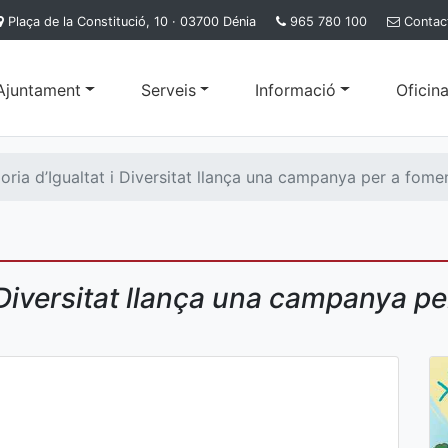
Plaça de la Constitució, 10 · 03700 Dénia
965 780 100
Contac
'Ajuntament
Serveis
Informació
Oficina
ria d’Igualtat i Diversitat llança una campanya per a fome
i Diversitat llança una campanya pe