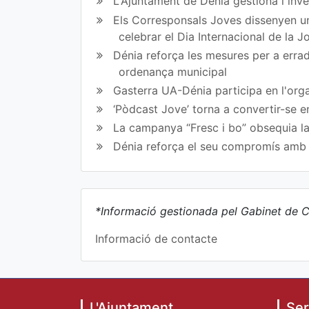
L'Ajuntament de Dénia gestiona i inve
Els Corresponsals Joves dissenyen una
celebrar el Dia Internacional de la 
Dénia reforça les mesures per a erradi
ordenança municipal
Gasterra UA-Dénia participa en l'orga
‘Pòdcast Jove’ torna a convertir-se e
La campanya “Fresc i bo” obsequia la
Dénia reforça el seu compromís amb l
*Informació gestionada pel Gabinet de C
Informació de contacte
L'Ajuntament
Ser