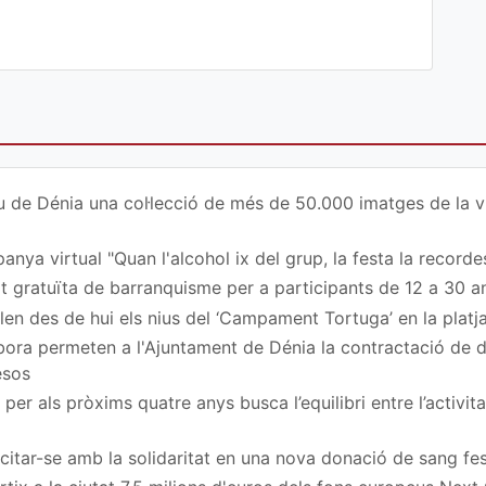
u de Dénia una col·lecció de més de 50.000 imatges de la vi
nya virtual "Quan l'alcohol ix del grup, la festa la recordes
at gratuïta de barranquisme per a participants de 12 a 30 a
en des de hui els nius del ‘Campament Tortuga’ en la platj
ora permeten a l'Ajuntament de Dénia la contractació de
esos
per als pròxims quatre anys busca l’equilibri entre l’activita
a citar-se amb la solidaritat en una nova donació de sang fe