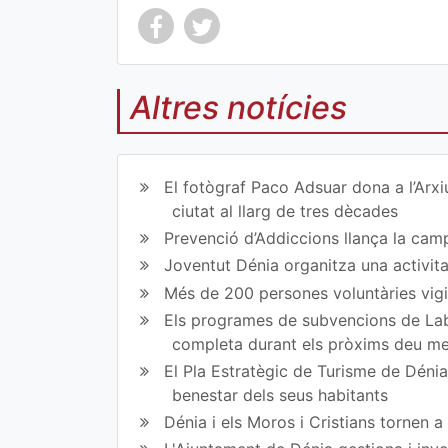
Altres notícies
Co
Co
mp
mp
El fotògraf Paco Adsuar dona a l’Arxi
art
art
ciutat al llarg de tres dècades
Prevenció d’Addiccions llança la campa
ir
ir
Joventut Dénia organitza una activit
en
en
Més de 200 persones voluntàries vigil
Fa
Tw
Els programes de subvencions de Lab
completa durant els pròxims deu m
ce
itt
El Pla Estratègic de Turisme de Dénia 
bo
er
benestar dels seus habitants
ok
Dénia i els Moros i Cristians tornen 