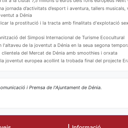
rtix a la ciutat 7,5 milions d'euros dels fons europeus Next
 jornada d’activitats d’esport i aventura, tallers musicals,
Joventut a Dénia
car la prostitució i la tracta amb finalitats d'explotació s
nització del Simposi Internacional de Turisme Ecocultural
n l'altaveu de la joventut a Dénia en la seua segona tempo
 clientela del Mercat de Dénia amb smoothies i orxata
a joventut europea acollint la trobada final del projecte
omunicació i Premsa de l'Ajuntament de Dénia.
veis
Informació