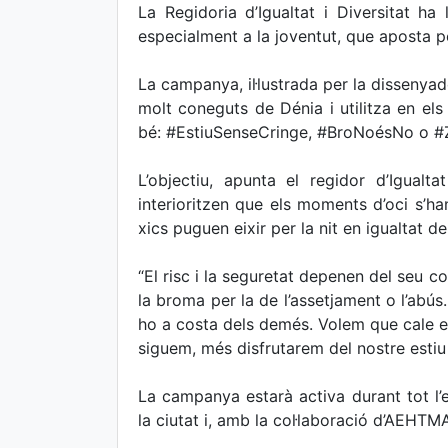
La Regidoria d’Igualtat i Diversitat ha
especialment a la joventut, que aposta p
La campanya, il·lustrada per la dissenyad
molt coneguts de Dénia i utilitza en el
bé: #EstiuSenseCringe, #BroNoésNo o #
L’objectiu, apunta el regidor d’Igualt
interioritzen que els moments d’oci s’ha
xics puguen eixir per la nit en igualtat d
“El risc i la seguretat depenen del seu c
la broma per la de l’assetjament o l’abús
ho a costa dels demés. Volem que cale 
siguem, més disfrutarem del nostre estiu t
La campanya estarà activa durant tot l’e
la ciutat i, amb la col·laboració d’AEHTM