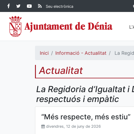
Contingut principal
Facebook Ajuntament de
Twitter Ajuntament de
YouTube Ajuntament
RSS Actualitat
Seu electrònica
Dénia
Ajuntament de
Dénia
de Dénia
Dénia">
L
Inici
Informació - Actualitat
La Regido
Actualitat
La Regidoria d’Igualtat 
respectuós i empàtic
“Més respecte, més estiu”
divendres, 12 de juny de 2026