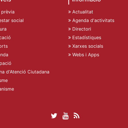
 prèvia
Actualitat
star social
Agenda d'activitats
ura
Directori
cació
Estadístiques
rts
Xarxes socials
enda
Webs i Apps
pació
ina d'Atenció Ciutadana
sme
anisme
Twitter Ajuntament 
YouTube Ajuntam
RSS Actualita
Facebook Ajuntament d