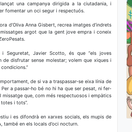
 llançat una campanya dirigida a la ciutadania, i
er fomentar un oci segur i respectuós.
ora d’Oliva Anna Gisbert, recrea imatges d’indrets
s missatges argot que la gent jove empra i coneix
ZeroPesats.
at i Seguretat, Javier Scotto, és que “els joves
n de disfrutar sense molestar; volem que xiques i
e condicions.”
omportament, de si va a traspassar-se eixa línia de
. Per a passar-ho bé no hi ha que ser pesat, ni fer-
el missatge que, com més respectuosos i empàtics
otes i tots”.
stiu i es difondrà en xarxes socials, els mupis de
A, també en els locals d’oci nocturn.