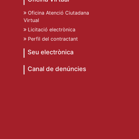
Oficina Atenció Ciutadana
Virtual
Licitació electrònica
Perfil del contractant
Seu electrònica
Canal de denúncies
de Dénia
ent de Dénia
t Ajuntament de Dénia
e Dénia