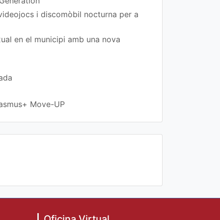
 Generation
 videojocs i discomòbil nocturna per a
exual en el municipi amb una nova
rada
 Erasmus+ Move-UP
Oficina Virtual