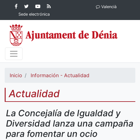
Contenido principal
Facebook
Ayuntamiento
YouTube
RSS
Valencià
Ayuntamiento de
de Dénia
Ayuntamiento
Actualidad
Sede electrónica
Dénia
de Dénia
Ayuntamiento
de Dénia
Inicio
Información - Actualidad
Actualidad
La Concejalía de Igualdad y
Diversidad lanza una campaña
para fomentar un ocio