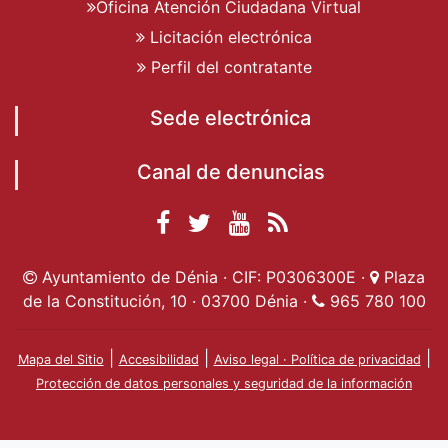
Oficina Atención Ciudadana Virtual
Licitación electrónica
Perfil del contratante
Sede electrónica
Canal de denuncias
Facebook
Twitter
YouTube
RSS
Ayuntamiento de
Ayuntamiento de
Ayuntamiento
Actualidad
Ayuntamiento de Dénia · CIF: P0306300E ·
Plaza
Dénia
Ayuntamient
Dénia
de Dénia
de la Constitución, 10 · 03700 Dénia ·
965 780 100
de Dénia
|
|
|
Mapa del Sitio
Accesibilidad
Aviso legal · Política de privacidad
Protección de datos personales y seguridad de la información