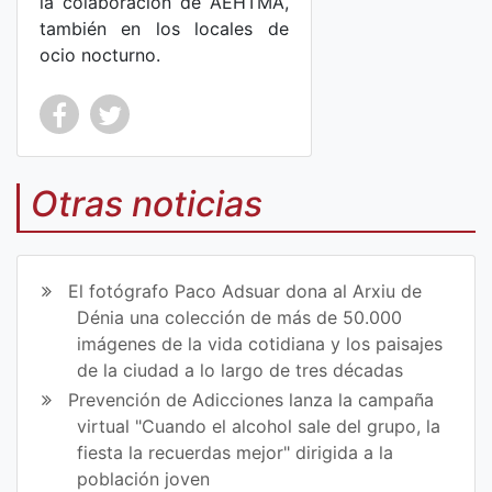
la colaboración de AEHTMA,
también en los locales de
ocio nocturno.
Co
Co
mp
mp
Otras noticias
art
art
ir
ir
El fotógrafo Paco Adsuar dona al Arxiu de
en
en
Dénia una colección de más de 50.000
imágenes de la vida cotidiana y los paisajes
Fa
Tw
de la ciudad a lo largo de tres décadas
ce
itt
Prevención de Adicciones lanza la campaña
virtual "Cuando el alcohol sale del grupo, la
bo
er
fiesta la recuerdas mejor" dirigida a la
ok
población joven