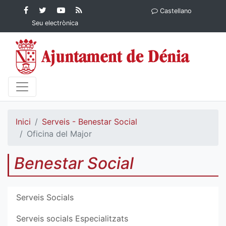
Contingut principal
Facebook
Twitter
YouTube
RSS
Castellano
Ajuntament de Dénia
Ajuntament de
Ajuntament
Actualitat
Seu electrònica
Dénia
de Dénia
Ajuntament
de Dénia">
Inici
Serveis - Benestar Social
Oficina del Major
Benestar Social
Serveis Socials
Serveis socials Especialitzats