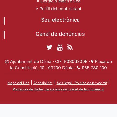
Licitació electrònica
Perfil del contractant
Seu electrònica
Canal de denúncies
Twitter Ajuntament
YouTube
RSS
Facebook Ajuntament
Ajuntament de
de Dénia
Actualitat
Ajuntament de Dénia · CIF: P0306300E ·
Plaça de
de Dénia
Ajuntament
Dénia
la Constitució, 10 · 03700 Dénia ·
965 780 100
de Dénia
|
|
|
Mapa del Lloc
Accesibilitat
Avís legal · Política de privacitat
Protecció de dades personals i seguretat de la informació