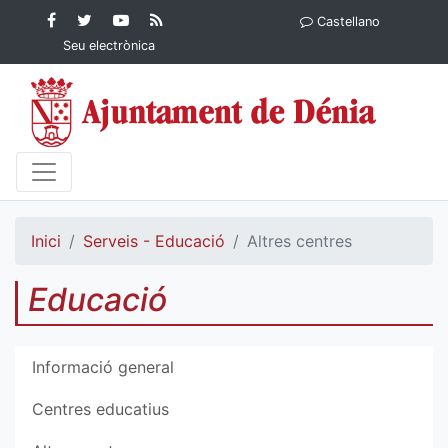
Contingut principal
Facebook
Twitter
YouTube
RSS
Castellano
Ajuntament de Dénia
Ajuntament de
Ajuntament
Actualitat
Seu electrònica
Dénia
de Dénia
Ajuntament
de Dénia">
Inici
Serveis - Educació
Altres centres
Educació
Informació general
Centres educatius