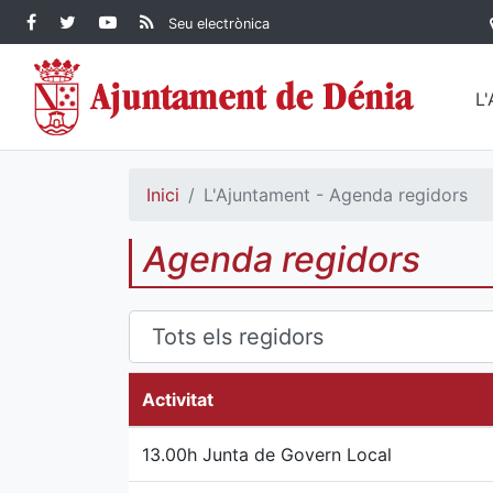
Contingut principal
Facebook Ajuntament de
Twitter Ajuntament de
YouTube Ajuntament
RSS Actualitat
Seu electrònica
Dénia
Ajuntament de
Dénia
de Dénia
Dénia">
L
Inici
L'Ajuntament - Agenda regidors
Agenda regidors
Activitat
13.00h Junta de Govern Local