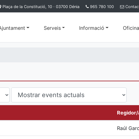
Plaça de la Constitució, 10 · 03700 Dénia
965 780 100
Contac
'Ajuntament
Serveis
Informació
Oficina
Regidor/
Raúl Garc