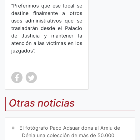
“Preferimos que ese local se
destine finalmente a otros
usos administrativos que se
trasladarán desde el Palacio
de Justicia y mantener la
atención a las víctimas en los
juzgados”.
Co
Co
mp
mp
Otras noticias
art
art
ir
ir
El fotógrafo Paco Adsuar dona al Arxiu de
en
en
Dénia una colección de más de 50.000