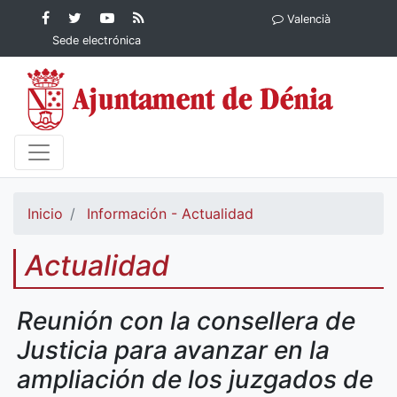
Contenido principal
Facebook
Ayuntamiento
YouTube
RSS
Valencià
Ayuntamiento de
de Dénia
Ayuntamiento
Actualidad
Sede electrónica
Dénia
de Dénia
Ayuntamiento
de Dénia
Inicio
Información - Actualidad
Actualidad
Reunión con la consellera de
Justicia para avanzar en la
ampliación de los juzgados de