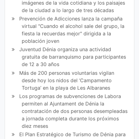
imágenes de la vida cotidiana y los paisajes
Fa
Tw
de la ciudad a lo largo de tres décadas
ce
itt
Prevención de Adicciones lanza la campaña
virtual "Cuando el alcohol sale del grupo, la
bo
er
fiesta la recuerdas mejor" dirigida a la
ok
población joven
Juventud Dénia organiza una actividad
gratuita de barranquismo para participantes
de 12 a 30 años
Más de 200 personas voluntarias vigilan
desde hoy los nidos del ‘Campamento
Tortuga’ en la playa de Les Albaranes
Los programas de subvenciones de Labora
permiten al Ajuntament de Dénia la
contratación de dos personas desempleadas
a jornada completa durante los próximos
diez meses
El Plan Estratégico de Turismo de Dénia para