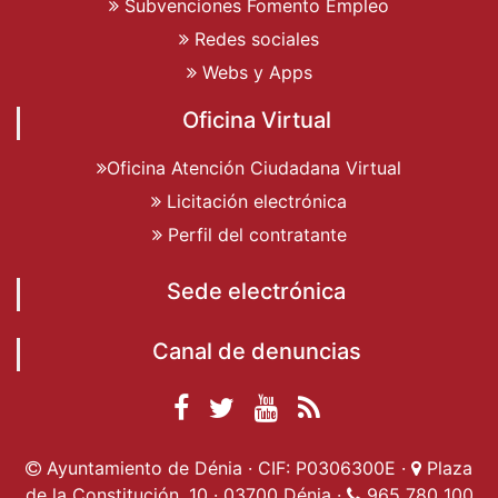
Subvenciones Fomento Empleo
Redes sociales
Webs y Apps
Oficina Virtual
Oficina Atención Ciudadana Virtual
Licitación electrónica
Perfil del contratante
Sede electrónica
Canal de denuncias
Facebook
Twitter
YouTube
RSS
Ayuntamiento de
Ayuntamiento de
Ayuntamiento
Actualidad
Ayuntamiento de Dénia · CIF: P0306300E ·
Plaza
Dénia
Ayuntamient
Dénia
de Dénia
de la Constitución, 10 · 03700 Dénia ·
965 780 100