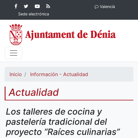
Contenido principal
Facebook
Ayuntamiento
YouTube
RSS
Valencià
Ayuntamiento de
de Dénia
Ayuntamiento
Actualidad
Sede electrónica
Dénia
de Dénia
Ayuntamiento
de Dénia
Inicio
Información - Actualidad
Actualidad
Los talleres de cocina y
pastelería tradicional del
proyecto “Raíces culinarias”