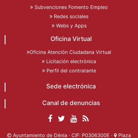
Subvenciones Fomento Empleo
Redes sociales
Webs y Apps
Oficina Virtual
Oficina Atención Ciudadana Virtual
Licitación electrónica
Perfil del contratante
Sede electrónica
Canal de denuncias
Facebook
Twitter
YouTube
RSS
Ayuntamiento de
Ayuntamiento de
Ayuntamiento
Actualidad
Ayuntamiento de Dénia · CIF: P0306300E ·
Plaza