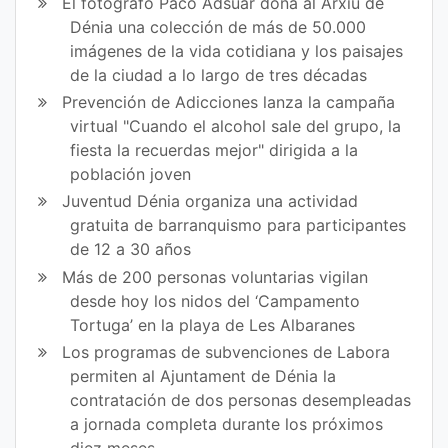
El fotógrafo Paco Adsuar dona al Arxiu de
en
en
Dénia una colección de más de 50.000
imágenes de la vida cotidiana y los paisajes
Fa
Tw
de la ciudad a lo largo de tres décadas
ce
itt
Prevención de Adicciones lanza la campaña
virtual "Cuando el alcohol sale del grupo, la
bo
er
fiesta la recuerdas mejor" dirigida a la
ok
población joven
Juventud Dénia organiza una actividad
gratuita de barranquismo para participantes
de 12 a 30 años
Más de 200 personas voluntarias vigilan
desde hoy los nidos del ‘Campamento
Tortuga’ en la playa de Les Albaranes
Los programas de subvenciones de Labora
permiten al Ajuntament de Dénia la
contratación de dos personas desempleadas
a jornada completa durante los próximos
diez meses