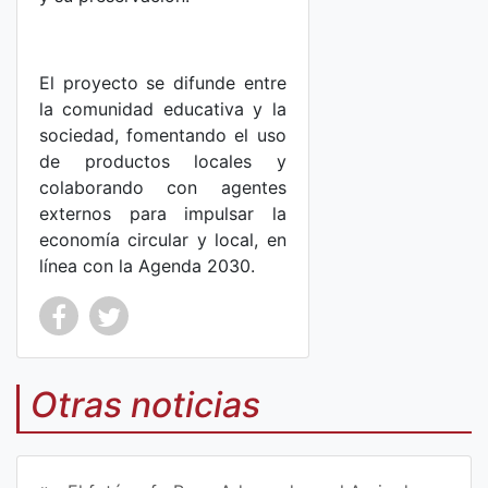
El proyecto se difunde entre
la comunidad educativa y la
sociedad, fomentando el uso
de productos locales y
colaborando con agentes
externos para impulsar la
economía circular y local, en
línea con la Agenda 2030.
Co
Co
mp
mp
Otras noticias
art
art
ir
ir